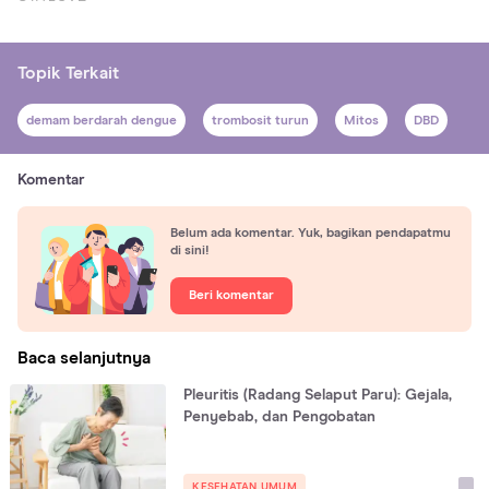
Topik Terkait
demam berdarah dengue
trombosit turun
Mitos
DBD
Komentar
Belum ada komentar. Yuk, bagikan pendapatmu
di sini!
Beri komentar
Baca selanjutnya
Pleuritis (Radang Selaput Paru): Gejala,
Penyebab, dan Pengobatan
KESEHATAN UMUM