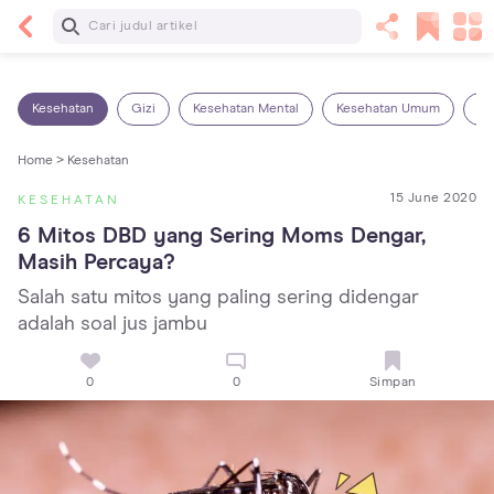
Baca Selanjutnya
7 Penyebab Sakit Tenggorokan pada Anak dan
Cara Mengatasinya
Kesehatan
Gizi
Kesehatan Mental
Kesehatan Umum
Ob
Home >
Kesehatan
15 June 2020
KESEHATAN
6 Mitos DBD yang Sering Moms Dengar, 
Masih Percaya?
Salah satu mitos yang paling sering didengar
adalah soal jus jambu
0
0
Simpan