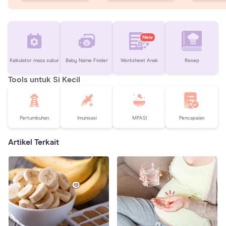
New
Kalkulator masa subur
Baby Name Finder
Worksheet Anak
Resep
Tools untuk Si Kecil
Pertumbuhan
Imunisasi
MPASI
Pencapaian
Artikel Terkait