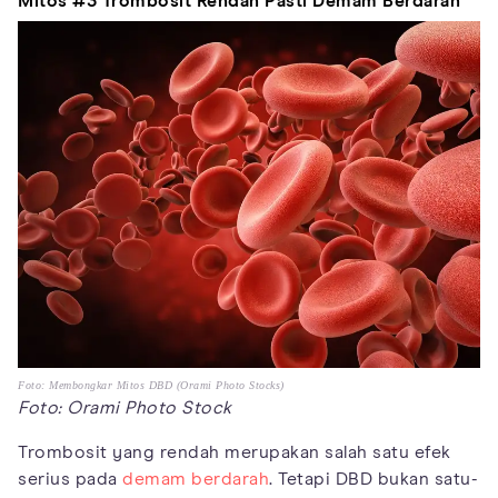
Mitos #3 Trombosit Rendah Pasti Demam Berdarah
Foto: Membongkar Mitos DBD (Orami Photo Stocks)
Foto: Orami Photo Stock
Trombosit yang rendah merupakan salah satu efek
serius pada
demam berdarah
. Tetapi DBD bukan satu-