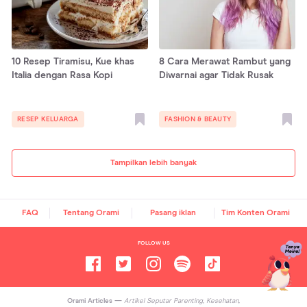
10 Resep Tiramisu, Kue khas
8 Cara Merawat Rambut yang
Italia dengan Rasa Kopi
Diwarnai agar Tidak Rusak
RESEP KELUARGA
FASHION & BEAUTY
Tampilkan lebih banyak
FAQ
Tentang Orami
Pasang iklan
Tim Konten Orami
FOLLOW US
Orami Articles —
Artikel Seputar Parenting, Kesehatan,