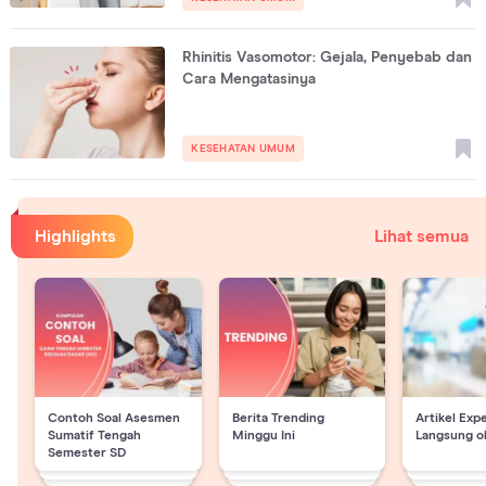
Rhinitis Vasomotor: Gejala, Penyebab dan
Cara Mengatasinya
KESEHATAN UMUM
Highlights
Lihat semua
Contoh Soal Asesmen
Berita Trending
Artikel Exp
Sumatif Tengah
Minggu Ini
Langsung o
Semester SD