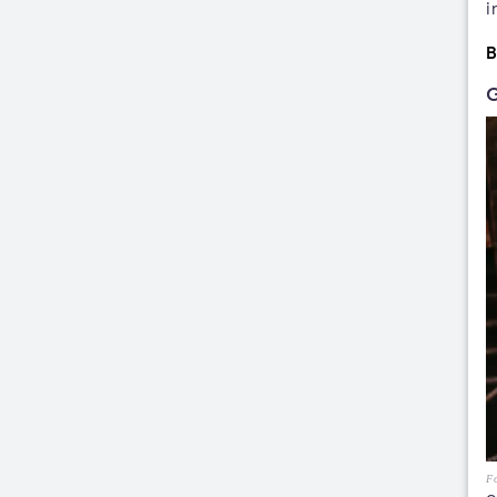
i
B
G
Fo