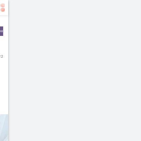
batan
Olahraga & Kebugaran
Rekomendasi Dokter
22