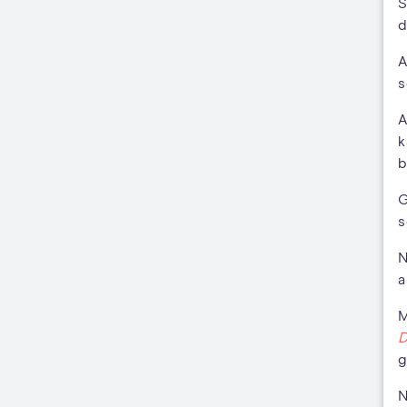
S
d
A
s
A
k
b
G
s
N
a
M
D
g
N