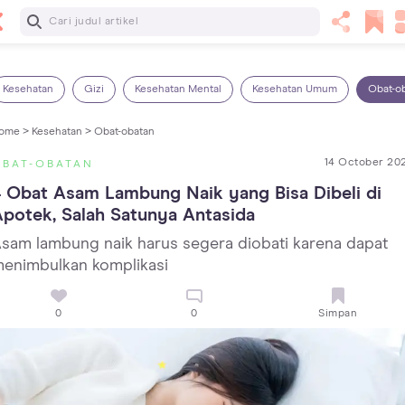
Baca Selanjutnya
7 Penyebab Sakit Tenggorokan pada Anak dan Cara
Mengatasinya
Kesehatan
Gizi
Kesehatan Mental
Kesehatan Umum
Obat-o
ome >
Kesehatan >
Obat-obatan
14 October 20
OBAT-OBATAN
 Obat Asam Lambung Naik yang Bisa Dibeli di 
potek, Salah Satunya Antasida
sam lambung naik harus segera diobati karena dapat
enimbulkan komplikasi
0
0
Simpan