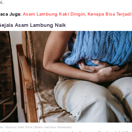
ni.
aca Juga:
Asam Lambung Kaki Dingin, Kenapa Bisa Terjadi
ejala Asam Lambung Naik
to: Ilustrasi Sakit Perut (Pexels.com/Sora Shimazaki)