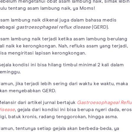
ebelum mengetahui obat asam lambung naik, simak lebih
ulu tentang asam lambung naik, ya Moms!
sam lambung naik dikenal juga dalam bahasa medis
ebagai
gastroesophageal reflux disease
(GERD).
sam lambung naik terjadi ketika asam lambung berulang
ali naik ke kerongkongan. Nah, refluks asam yang terjadi,
isa mengiritasi lapisan kerongkongan.
ejala kondisi ini bisa hilang timbul minimal 2 kali dalam
eminggu.
amun, jika terjadi lebih sering dari waktu ke waktu, maka
kan menyebabkan GERD.
elansir dari artikel jurnal bertajuk
Gastroesophageal Reflu
isease
, gejala dari kondisi ini bisa berupa nyeri dada, eros
igi, batuk kronis, radang tenggorokan, hingga asma.
amun, tentunya setiap gejala akan berbeda-beda, ya