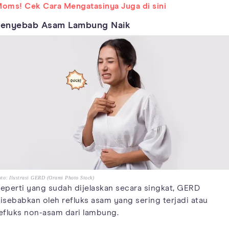
oms! Cek Cara Mengatasinya Juga di sini
Penyebab Asam Lambung Naik
to: Ilustrasi GERD (Orami Photo Stock)
eperti yang sudah dijelaskan secara singkat, GERD
isebabkan oleh refluks asam yang sering terjadi atau
efluks non-asam dari lambung.