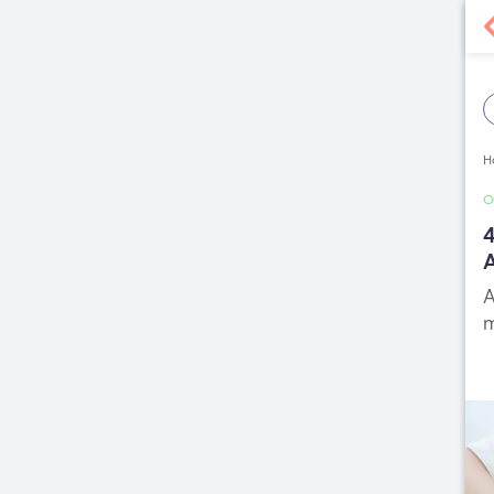
H
4
A
A
m