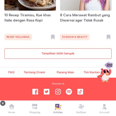
10 Resep Tiramisu, Kue khas
8 Cara Merawat Rambut yang
Italia dengan Rasa Kopi
Diwarnai agar Tidak Rusak
RESEP KELUARGA
FASHION & BEAUTY
Tampilkan lebih banyak
FAQ
Tentang Orami
Pasang iklan
Tim Konten Orami
FOLLOW US
Orami Articles —
Artikel Seputar Parenting, Kesehatan,
Gaya Hidup dan Hiburan
Home
Shopping
Articles
IbuSibuk
Account
Copyright ©
2026
Orami. All rights reserved.