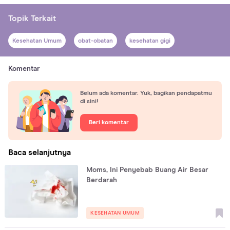
Topik Terkait
Kesehatan Umum
obat-obatan
kesehatan gigi
Komentar
Belum ada komentar. Yuk, bagikan pendapatmu
di sini!
Beri komentar
Baca selanjutnya
Moms, Ini Penyebab Buang Air Besar
Berdarah
KESEHATAN UMUM