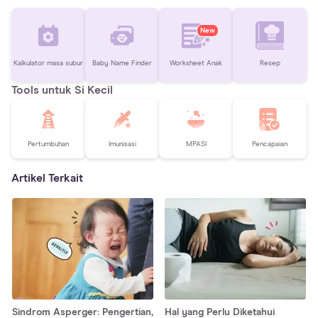
New
Kalkulator masa subur
Baby Name Finder
Worksheet Anak
Resep
Tools untuk Si Kecil
Pertumbuhan
Imunisasi
MPASI
Pencapaian
Artikel Terkait
Sindrom Asperger: Pengertian,
Hal yang Perlu Diketahui