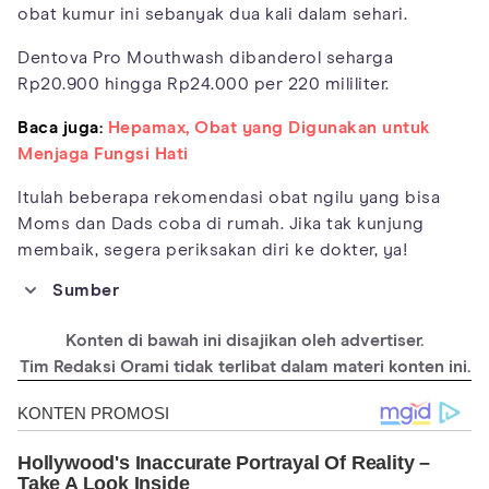
obat kumur ini sebanyak dua kali dalam sehari.
Dentova Pro Mouthwash dibanderol seharga
Rp20.900 hingga Rp24.000 per 220 mililiter.
Baca juga:
Hepamax, Obat yang Digunakan untuk
Menjaga Fungsi Hati
Itulah beberapa rekomendasi obat ngilu yang bisa
Moms dan Dads coba di rumah. Jika tak kunjung
membaik, segera periksakan diri ke dokter, ya!
Sumber
https://www.mayoclinic.org/healthy-
Konten di bawah ini disajikan oleh advertiser.
lifestyle/adult-health/expert-answers/sensitive-
Tim Redaksi Orami tidak terlibat dalam materi konten ini.
teeth/faq-20057854
https://www.webmd.com/oral-
health/guide/tooth-sensitivity#1
https://www.healthline.com/health/sensitive-