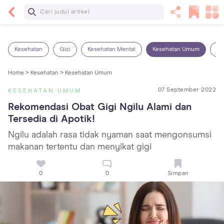
Baca Selanjutnya
Sariawan pada Anak: Penyebab, Cara Mengatasi
dan Mencegahnya
Kesehatan
Gizi
Kesehatan Mental
Kesehatan Umum
Ob
Home >
Kesehatan >
Kesehatan Umum
07 September 2022
KESEHATAN UMUM
Rekomendasi Obat Gigi Ngilu Alami dan 
Tersedia di Apotik!
Ngilu adalah rasa tidak nyaman saat mengonsumsi
makanan tertentu dan menyikat gigi
0
0
Simpan