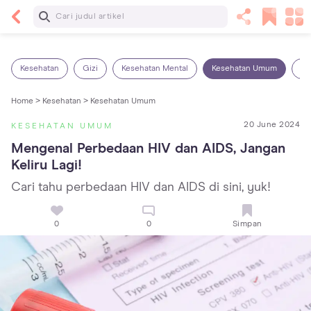
Baca Selanjutnya
Panas Dalam pada Anak: Gejala, Penyebab dan
Cara Mengatasinya!
Kesehatan
Gizi
Kesehatan Mental
Kesehatan Umum
Ob
Home >
Kesehatan >
Kesehatan Umum
20 June 2024
KESEHATAN UMUM
Mengenal Perbedaan HIV dan AIDS, Jangan 
Keliru Lagi!
Cari tahu perbedaan HIV dan AIDS di sini, yuk!
0
0
Simpan