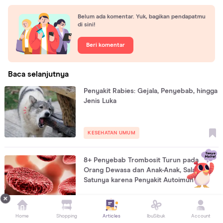
Belum ada komentar. Yuk, bagikan pendapatmu
di sini!
Beri komentar
Baca selanjutnya
Penyakit Rabies: Gejala, Penyebab, hingga
Jenis Luka
KESEHATAN UMUM
8+ Penyebab Trombosit Turun pada
Orang Dewasa dan Anak-Anak, Salah
Satunya karena Penyakit Autoimun
KESEHATAN UMUM
Home
Shopping
Articles
IbuSibuk
Account