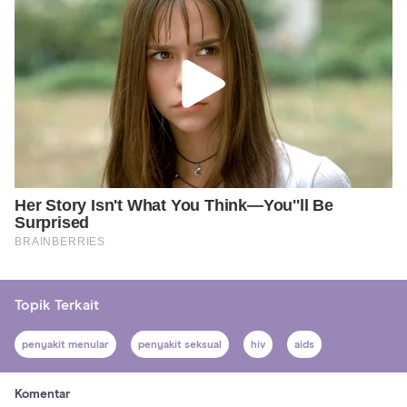
Topik Terkait
penyakit menular
penyakit seksual
hiv
aids
Komentar