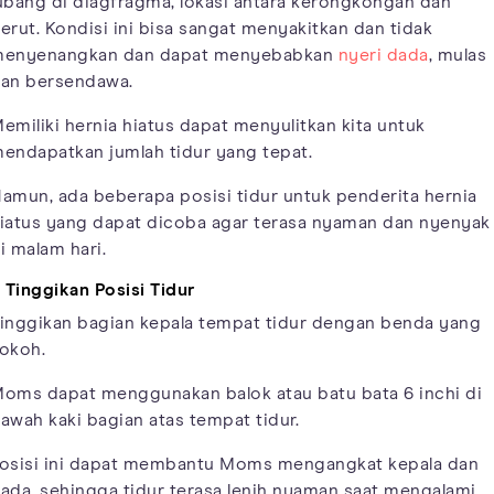
ubang di diagfragma, lokasi antara kerongkongan dan
erut. Kondisi ini bisa sangat menyakitkan dan tidak
enyenangkan dan dapat menyebabkan
nyeri dada
, mulas
an bersendawa.
emiliki hernia hiatus dapat menyulitkan kita untuk
endapatkan jumlah tidur yang tepat.
amun, ada beberapa posisi tidur untuk penderita hernia
iatus yang dapat dicoba agar terasa nyaman dan nyenyak
i malam hari.
. Tinggikan Posisi Tidur
inggikan bagian kepala tempat tidur dengan benda yang
okoh.
oms dapat menggunakan balok atau batu bata 6 inchi di
awah kaki bagian atas tempat tidur.
osisi ini dapat membantu Moms mengangkat kepala dan
ada, sehingga tidur terasa lenih nyaman saat mengalami