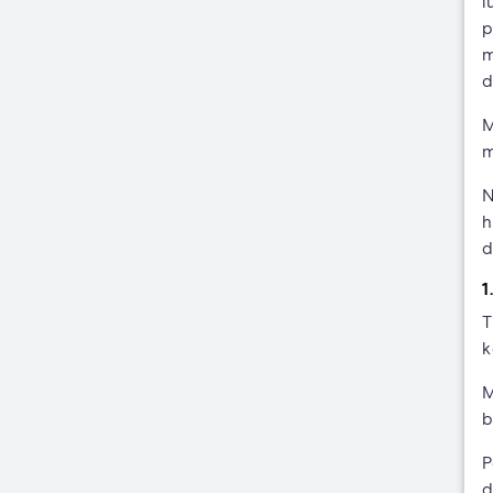
l
p
m
d
M
m
N
h
d
1
T
k
M
b
P
d