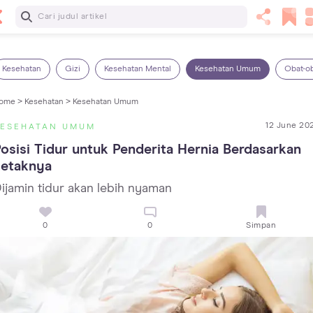
Baca Selanjutnya
14 Rekomendasi Camilan Sehat untuk Anak, Enak dan
Bergizi!
Kesehatan
Gizi
Kesehatan Mental
Kesehatan Umum
Obat-o
ome >
Kesehatan >
Kesehatan Umum
12 June 20
KESEHATAN UMUM
osisi Tidur untuk Penderita Hernia Berdasarkan 
Letaknya
ijamin tidur akan lebih nyaman
0
0
Simpan