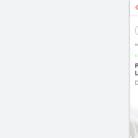
H
P
D