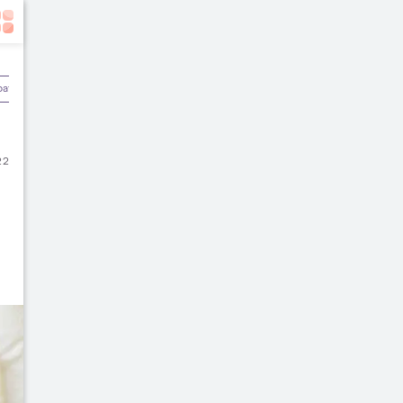
batan
Olahraga & Kebugaran
Rekomendasi Dokter
22