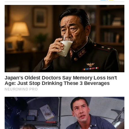
https://islam.nu.or.id/shalat/tata-cara-pelaksanaan-shalat-
fardhu-lima-waktu-HiNmU
https://worldquran.com/