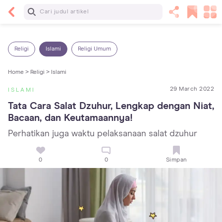
Baca Selanjutnya
Panas Dalam pada Anak: Gejala, Penyebab dan
Cara Mengatasinya!
Religi
Islami
Religi Umum
Home >
Religi >
Islami
29 March 2022
ISLAMI
Tata Cara Salat Dzuhur, Lengkap dengan Niat, 
Bacaan, dan Keutamaannya!
Perhatikan juga waktu pelaksanaan salat dzuhur
0
0
Simpan