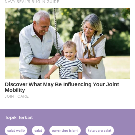
Topik Terkait
salat wajib
salat
parenting islami
tata cara salat