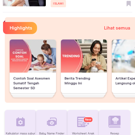
ISLAMI
Highlights
Lihat semua
Contoh Soal Asesmen
Berita Trending
Artikel Exp
Sumatif Tengah
Minggu Ini
Langsung o
Semester SD
New
Kalkulator masa subur
Baby Name Finder
Worksheet Anak
Resep