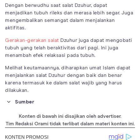
Dengan berwudhu saat salat Dzuhur, dapat
menjadikan tubuh rileks dan merasa lebih segar. Juga
mengembalikan semangat dalam menjalankan
aktifitas.
Gerakan-gerakan salat
Dzuhur juga dapat mengobati
tubuh yang telah beraktivitas dari pagi. Ini juga
menambah efek relaksasi pada tubuh.
Melihat keutamaannya, diharapkan umat Islam dapat
menjalankan salat Dzuhur dengan baik dan benar
karena termasuk ke dalam salat wajib yang harus
dilakukan.
Sumber
http://ejournal.uinsaizu.ac.id/index.php/insania/article/view/23
01
Konten di bawah ini disajikan oleh advertiser.
https://jagad.id/langkah-langkah-sholat-zhuhur-lengkap-
Tim Redaksi Orami tidak terlibat dalam materi konten ini.
dengan-gambar/
https://www.dictio.id/t/apa-saja-manfaat-dan-keutamaan-shalat-
dzuhur/3126