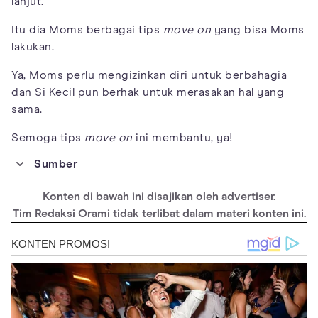
lanjut.
Itu dia Moms berbagai tips
move on
yang bisa Moms
lakukan.
Ya, Moms perlu mengizinkan diri untuk berbahagia
dan Si Kecil pun berhak untuk merasakan hal yang
sama.
Semoga tips
move on
ini membantu, ya!
Sumber
https://www.mhanational.org/separation-and-divorce
Konten di bawah ini disajikan oleh advertiser.
https://www.helpguide.org/articles/grief/dealing-with-a-
breakup-or-divorce.htm
Tim Redaksi Orami tidak terlibat dalam materi konten ini.