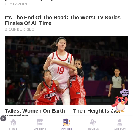
Home
Shopping
Articles
IbuSibuk
Account