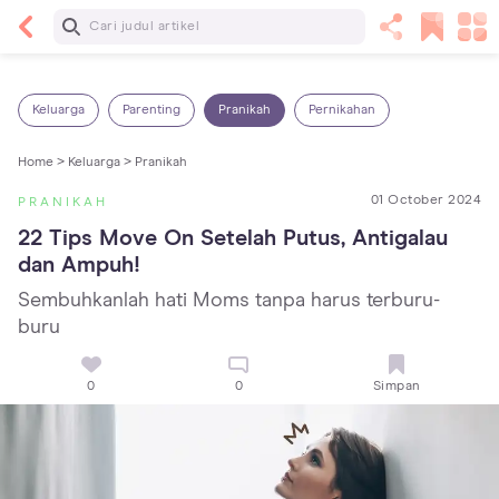
Baca Selanjutnya
14 Rekomendasi Camilan Sehat untuk Anak, Enak
dan Bergizi!
Keluarga
Parenting
Pranikah
Pernikahan
Home >
Keluarga >
Pranikah
01 October 2024
PRANIKAH
22 Tips Move On Setelah Putus, Antigalau 
dan Ampuh!
Sembuhkanlah hati Moms tanpa harus terburu-
buru
0
0
Simpan