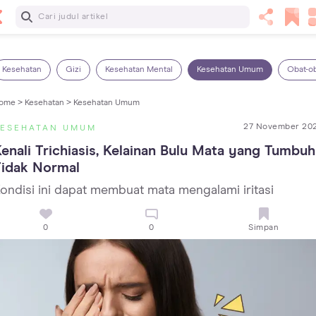
Baca Selanjutnya
Panas Dalam pada Anak: Gejala, Penyebab dan Cara
Mengatasinya!
Kesehatan
Gizi
Kesehatan Mental
Kesehatan Umum
Obat-o
ome >
Kesehatan >
Kesehatan Umum
27 November 20
KESEHATAN UMUM
enali Trichiasis, Kelainan Bulu Mata yang Tumbuh 
Tidak Normal
ondisi ini dapat membuat mata mengalami iritasi
0
0
Simpan