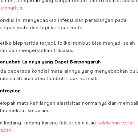
amun, penyebab yang sangat umum dari trichiasis adalah
lepharitis
.
ondisi ini menyebabkan infeksi dan peradangan pada
elopak mata dan tepi kelopak mata.
etika blepharitis terjadi, folikel rambut bisa menjadi salah
rah dan menyebabkan trikiasis.
enyebab Lainnya yang Dapat Berpengaruh
da beberapa kondisi mata lainnya yang menyebabkan bul
ata salah arah atau tumbuh tidak normal:
ntropion
elopak mata kehilangan elastisitas normalnya dan membal
tau melipat ke dalam.
ni kadang-kadang karena faktor usia atau
kelebihan berat
adan
.