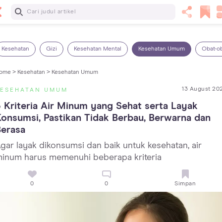
Baca Selanjutnya
Sariawan pada Anak: Penyebab, Cara Mengatasi dan
Mencegahnya
Kesehatan
Gizi
Kesehatan Mental
Kesehatan Umum
Obat-o
ome >
Kesehatan >
Kesehatan Umum
13 August 20
KESEHATAN UMUM
 Kriteria Air Minum yang Sehat serta Layak 
onsumsi, Pastikan Tidak Berbau, Berwarna dan 
Berasa
gar layak dikonsumsi dan baik untuk kesehatan, air
inum harus memenuhi beberapa kriteria
0
0
Simpan