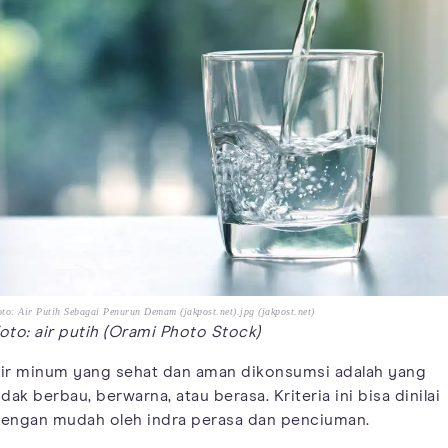
to: Air Putih Sebagai Penurun Demam (jakpost.net).jpg (jakpost.net)
oto: air putih (Orami Photo Stock)
ir minum yang sehat dan aman dikonsumsi adalah yang
idak berbau, berwarna, atau berasa. Kriteria ini bisa dinilai
engan mudah oleh indra perasa dan penciuman.