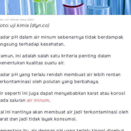
to: air minum yang sehat
oto: uji kimia (dlyn.co)
adar pH dalam air minum sebenarnya tidak berdampak
angsung terhadap kesehatan.
amun, ini adalah salah satu kriteria penting dalam
enentukan kualitas suatu air.
adar pH yang terlalu rendah membuat air lebih rentan
erkontaminasi oleh polutan yang berbahaya.
ir seperti ini juga dapat menyebabkan karat atau korosi
ada saluran
air minum
.
al ini nantinya akan membuat air jadi terkontaminasi oleh
arat dan jadi tidak layak konsumsi.
ementara itu, air dengan pH yang terlalu tinggi disebut