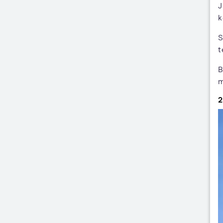
J
k
S
t
B
m
2