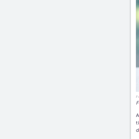
Fo
F
A
t
d