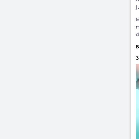
j
M
m
d
B
3