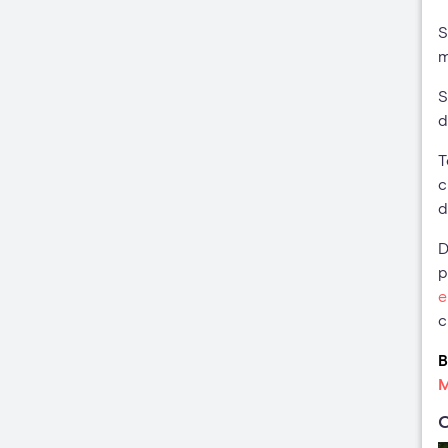
S
m
S
d
T
c
d
D
p
e
c
B
M
C