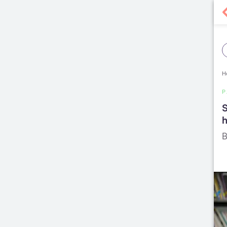
H
S
B