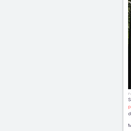
Fo
S
p
d
M