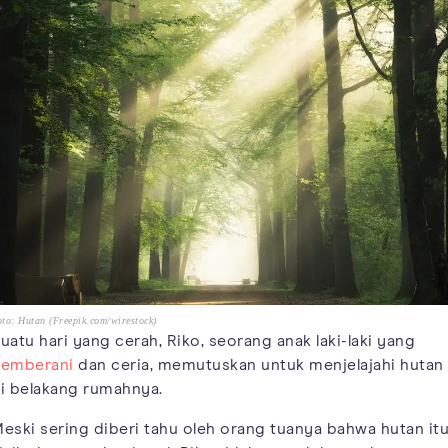
to: Hutan (Freepik.com/wirestock)
uatu hari yang cerah, Riko, seorang anak laki-laki yang
emberani
dan ceria, memutuskan untuk menjelajahi hutan
i belakang rumahnya.
eski sering diberi tahu oleh orang tuanya bahwa hutan it