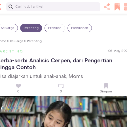
Baca Selanjutnya
7 Penyebab Sakit Tenggorokan pada Anak dan Cara
Mengatasinya
Keluarga
Parenting
Pranikah
Pernikahan
ome >
Keluarga >
Parenting
06 May 20
PARENTING
erba-serbi Analisis Cerpen, dari Pengertian 
hingga Contoh
isa diajarkan untuk anak-anak, Moms
0
0
Simpan