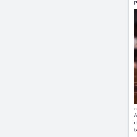
P
Fo
A
m
t