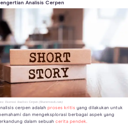
engertian Analisis Cerpen
to: Ilustrasi Analisis Cerpen (Shutterstock.com)
nalisis cerpen adalah
proses kritis
yang dilakukan untuk
emahami dan mengeksplorasi berbagai aspek yang
erkandung dalam sebuah
cerita pendek.