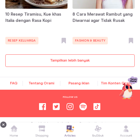
10 Resep Tiramisu, Kue khas
8 Cara Merawat Rambut yang
Italia dengan Rasa Kopi
Diwarnai agar Tidak Rusak
RESEP KELUARGA
FASHION & BEAUTY
Tampilkan lebih banyak
FAQ
Tentang Orami
Pasang iklan
Tim Konten Orami
FOLLOW US
Orami Articles —
Artikel Seputar Parenting, Kesehatan,
Gaya Hidup dan Hiburan
Home
Shopping
Articles
IbuSibuk
Account
Copyright ©
2026
Orami. All rights reserved.