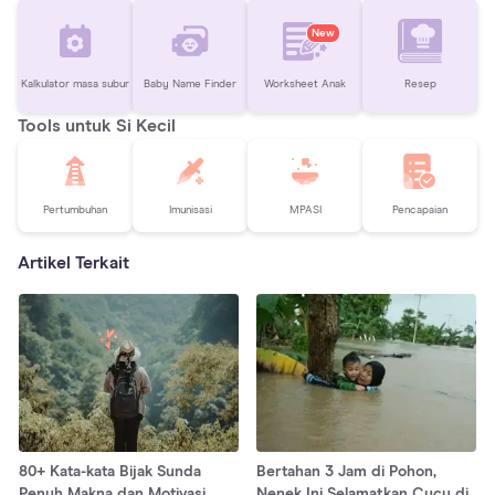
New
Kalkulator masa subur
Baby Name Finder
Worksheet Anak
Resep
Tools untuk Si Kecil
Pertumbuhan
Imunisasi
MPASI
Pencapaian
Artikel Terkait
80+ Kata-kata Bijak Sunda
Bertahan 3 Jam di Pohon,
Penuh Makna dan Motivasi,
Nenek Ini Selamatkan Cucu di