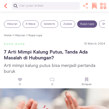
Baca Selanjutnya
Sariawan pada Anak: Penyebab, Cara Mengatasi
dan Mencegahnya
Hiburan
K-Wave
Selebriti
Zodiak
Rupa-rupa
Shop
Home >
Hiburan >
Rupa-rupa
10 March 2024
RUPA-RUPA
7 Arti Mimpi Kalung Putus, Tanda Ada 
Masalah di Hubungan?
Arti mimpi kalung putus bisa menjadi pertanda
buruk
0
0
Simpan