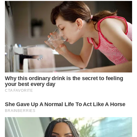
https://mydreamsymbolism.com/dreams-about-necklace-
meaning-and-interpretation/
https://www.dream-of.com/meanings/broken-necklace/
https://insidemydream.com/broken-necklace-dream-meaning/