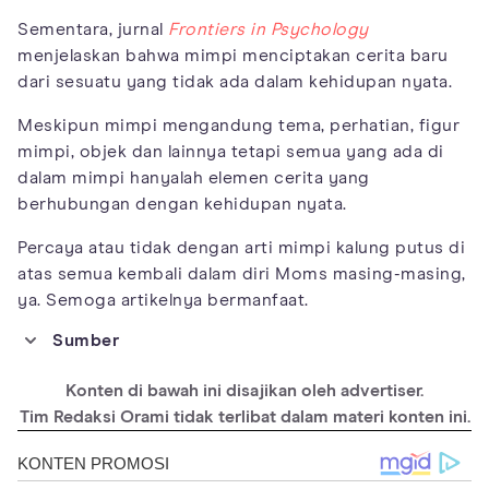
Sementara, jurnal
Frontiers in Psychology
menjelaskan bahwa mimpi menciptakan cerita baru
dari sesuatu yang tidak ada dalam kehidupan nyata.
Meskipun mimpi mengandung tema, perhatian, figur
mimpi, objek dan lainnya tetapi semua yang ada di
dalam mimpi hanyalah elemen cerita yang
berhubungan dengan kehidupan nyata.
Percaya atau tidak dengan arti mimpi kalung putus di
atas semua kembali dalam diri Moms masing-masing,
ya. Semoga artikelnya bermanfaat.
Sumber
https://dreamastromeanings.com/dream-about-necklace-
meaning-and-interpretation/
Konten di bawah ini disajikan oleh advertiser.
https://alodreams.com/dreams-about-
Tim Redaksi Orami tidak terlibat dalam materi konten ini.
necklaces.html#Dreams_of_Broken_Necklace
https://www.dreamchrist.com/necklace-dream-
interpretation/#Dream_of_a_broken_necklace