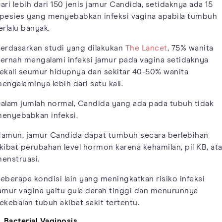
ari lebih dari 150 jenis jamur Candida, setidaknya ada 15
pesies yang menyebabkan infeksi vagina apabila tumbuh
erlalu banyak.
erdasarkan studi yang dilakukan
The Lancet
, 75% wanita
ernah mengalami infeksi jamur pada vagina setidaknya
ekali seumur hidupnya dan sekitar 40-50% wanita
engalaminya lebih dari satu kali.
alam jumlah normal, Candida yang ada pada tubuh tidak
enyebabkan infeksi.
amun, jamur Candida dapat tumbuh secara berlebihan
kibat perubahan level hormon karena kehamilan, pil KB, at
enstruasi.
eberapa kondisi lain yang meningkatkan risiko infeksi
amur vagina yaitu gula darah tinggi dan menurunnya
ekebalan tubuh akibat sakit tertentu.
.
Bacterial Vaginosis