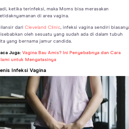
adi, ketika terinfeksi, maka Moms bisa merasakan
etidaknyamanan di area vagina.
ilansir dari
Cleveland Clinic
, infeksi vagina sendiri biasany
isebabkan oleh sesuatu yang sudah ada di dalam tubuh
ita yang bernama jamur candida.
aca Juga:
Vagina Bau Amis? Ini Penyebabnya dan Cara
lami untuk Mengatasinya
enis Infeksi Vagina