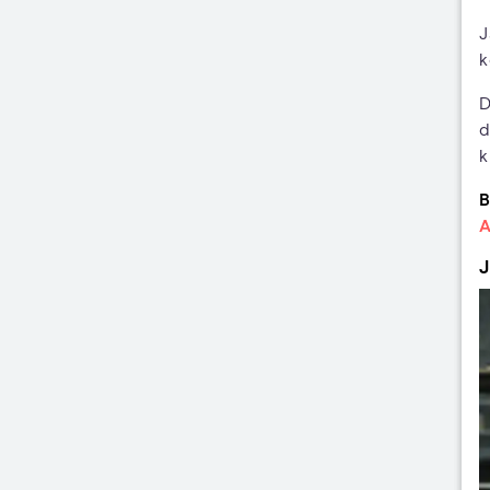
J
k
D
d
k
B
A
J