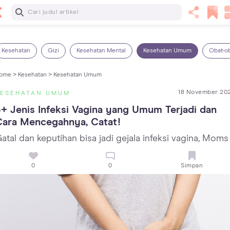
Baca Selanjutnya
25 Makanan Bayi 1 Tahun yang Dianjurkan dan Dilarang
Kesehatan
Gizi
Kesehatan Mental
Kesehatan Umum
Obat-o
ome >
Kesehatan >
Kesehatan Umum
18 November 20
KESEHATAN UMUM
+ Jenis Infeksi Vagina yang Umum Terjadi dan 
Cara Mencegahnya, Catat!
atal dan keputihan bisa jadi gejala infeksi vagina, Moms
0
0
Simpan