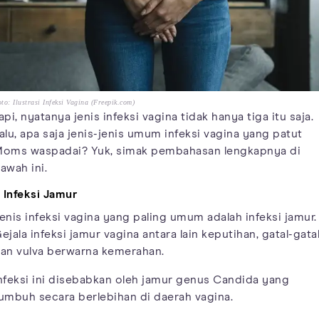
to: Ilustrasi Infeksi Vagina (Freepik.com)
api, nyatanya jenis infeksi vagina tidak hanya tiga itu saja.
alu, apa saja jenis-jenis umum infeksi vagina yang patut
oms waspadai? Yuk, simak pembahasan lengkapnya di
awah ini.
. Infeksi Jamur
enis infeksi vagina yang paling umum adalah infeksi jamur.
ejala infeksi jamur vagina antara lain keputihan, gatal-gatal
an vulva berwarna kemerahan.
nfeksi ini disebabkan oleh jamur genus Candida yang
umbuh secara berlebihan di daerah vagina.