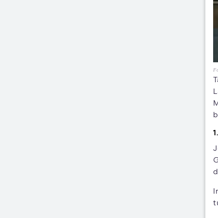
Fo
T
L
M
b
1
J
G
d
I
t