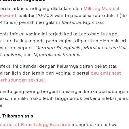
erdasarkan studi yang dilakukan oleh
Military Medical
esearch
, sekitar 20-30% wanita pada usia reproduktif (15-
4 tahun) pernah mengalami
Bacterial Vaginosis
.
enis infeksi vagina ini terjadi ketika Lactobacillus spp.,
akteri baik yang ada pada vagina, digantikan oleh bakteri
naerob, seperti
Gardnerella vaginalis, Mobiluncus curtisii,
. mulieris,
dan
Mycoplasma hominis
.
nfeksi ini ditandai dengan keluarnya cairan pekat atau
airan licin dan jernih dari vagina, disertai
bau amis saat
erhubungan seksual
.
anita yang sering berganti pasangan ketika berhubungan
eks, memiliki risiko lebih tinggi untuk terkena infeksi jenis
ni.
. Trikomoniasis
ournal of Parasitology Research
menyebutkan bahwa