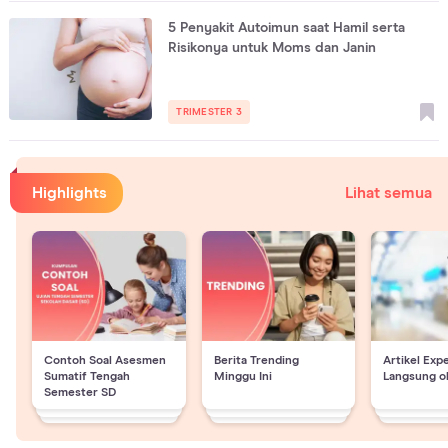
5 Penyakit Autoimun saat Hamil serta
Risikonya untuk Moms dan Janin
TRIMESTER 3
Highlights
Lihat semua
Contoh Soal Asesmen
Berita Trending
Artikel Exp
Sumatif Tengah
Minggu Ini
Langsung o
Semester SD