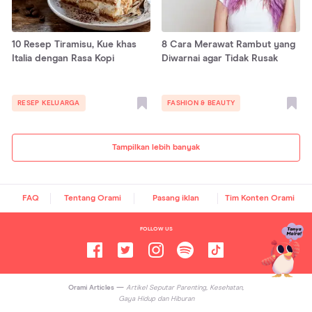
10 Resep Tiramisu, Kue khas
8 Cara Merawat Rambut yang
Italia dengan Rasa Kopi
Diwarnai agar Tidak Rusak
RESEP KELUARGA
FASHION & BEAUTY
Tampilkan lebih banyak
FAQ
Tentang Orami
Pasang iklan
Tim Konten Orami
FOLLOW US
Orami Articles —
Artikel Seputar Parenting, Kesehatan,
Gaya Hidup dan Hiburan