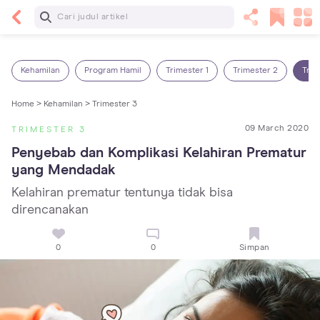
Baca Selanjutnya
Sariawan pada Anak: Penyebab, Cara Mengatasi
dan Mencegahnya
Kehamilan
Program Hamil
Trimester 1
Trimester 2
Trim
Home >
Kehamilan >
Trimester 3
09 March 2020
TRIMESTER 3
Penyebab dan Komplikasi Kelahiran Prematur 
yang Mendadak
Kelahiran prematur tentunya tidak bisa
direncanakan
0
0
Simpan