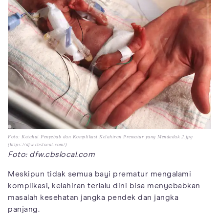
Foto: Ketahui Penyebab dan Komplikasi Kelahiran Prematur yang Mendadak 2.jpg
(https://dfw.cbslocal.com/)
Foto:
dfw.cbslocal.com
Meskipun tidak semua bayi prematur mengalami
komplikasi, kelahiran terlalu dini bisa menyebabkan
masalah kesehatan jangka pendek dan jangka
panjang.