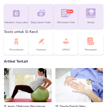
New
Kalkulator masa subur
Baby Name Finder
Worksheet Anak
Resep
Tools untuk Si Kecil
Pertumbuhan
Imunisasi
MPASI
Pencapaian
Artikel Terkait
9 Jenis Olahraga Persiapan
15 Tanda-Tanda Mau