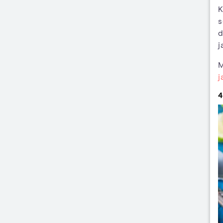
K
s
d
j
M
j
4