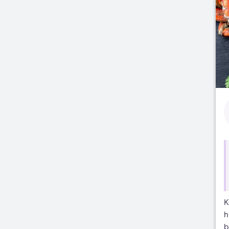
K
h
b