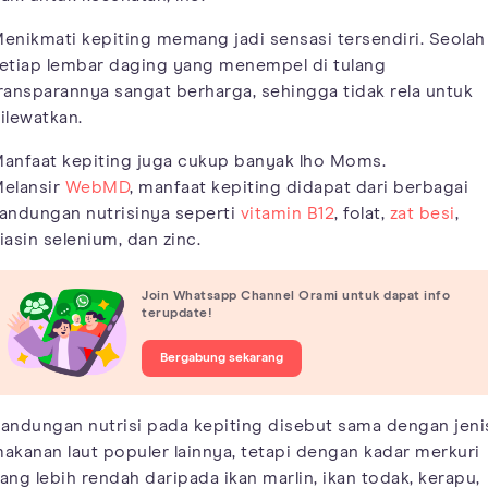
enikmati kepiting memang jadi sensasi tersendiri. Seolah
etiap lembar daging yang menempel di tulang
ransparannya sangat berharga, sehingga tidak rela untuk
ilewatkan.
anfaat kepiting juga cukup banyak lho Moms.
elansir
WebMD
, manfaat kepiting didapat dari berbagai
andungan nutrisinya seperti
vitamin B12
, folat,
zat besi
,
iasin selenium, dan zinc.
Join Whatsapp Channel Orami untuk dapat info
terupdate!
Bergabung sekarang
andungan nutrisi pada kepiting disebut sama dengan jeni
akanan laut populer lainnya, tetapi dengan kadar merkuri
ang lebih rendah daripada ikan marlin, ikan todak, kerapu,