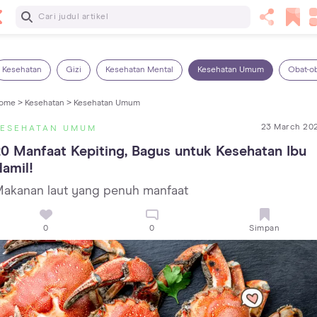
Baca Selanjutnya
7 Penyebab Sakit Tenggorokan pada Anak dan Cara
Mengatasinya
Kesehatan
Gizi
Kesehatan Mental
Kesehatan Umum
Obat-o
ome >
Kesehatan >
Kesehatan Umum
23 March 20
KESEHATAN UMUM
0 Manfaat Kepiting, Bagus untuk Kesehatan Ibu 
amil!
akanan laut yang penuh manfaat
0
0
Simpan