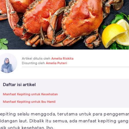
Artikel ditulis oleh
Amelia Riskita
Disunting oleh
Amelia Puteri
Daftar isi artikel
Manfaat Kepiting untuk Kesehatan
Manfaat Kepiting untuk Ibu Hamil
epiting selalu menggoda, terutama untuk para penggema
idangan laut. Dibalik itu semua, ada manfaat kepiting yang
aik untuk kesehatan, lho.