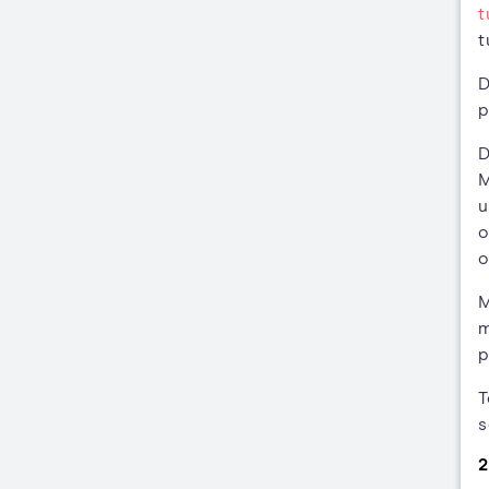
t
t
D
p
D
M
u
o
o
M
m
p
T
s
2