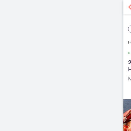
H
2
H
M