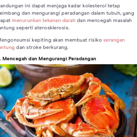
andungan ini dapat menjaga kadar kolesterol tetap
eimbang dan mengurangi peradangan dalam tubuh, yang
apat
menurunkan tekanan darah
dan mencegah masalah
antung seperti aterosklerosis.
engonsumsi kepiting akan membuat risiko
serangan
antung
dan stroke berkurang.
. Mencegah dan Mengurangi Peradangan