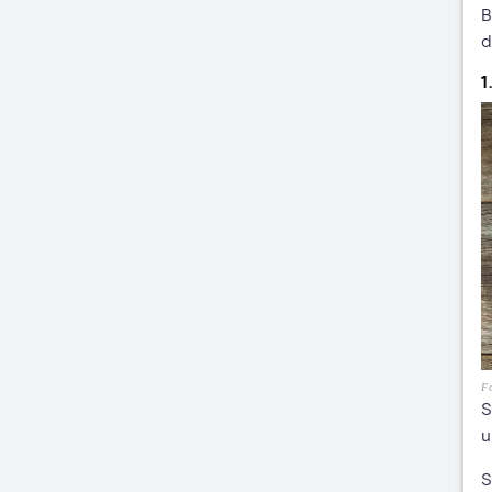
B
d
1
Fo
S
u
S