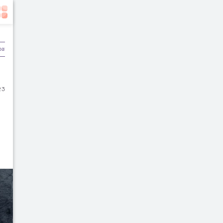
batan
Olahraga & Kebugaran
Rekomendasi Dokter
23