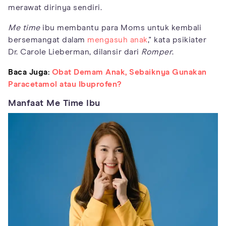
merawat dirinya sendiri.
Me time
ibu membantu para Moms untuk kembali
bersemangat dalam
mengasuh anak
," kata psikiater
Dr. Carole Lieberman, dilansir dari
Romper
.
Baca Juga:
Obat Demam Anak, Sebaiknya Gunakan
Paracetamol atau Ibuprofen?
Manfaat Me Time Ibu