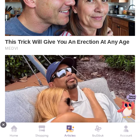
Home
Shopping
Articles
IbuSibuk
Account