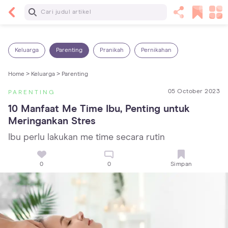
Baca Selanjutnya
13 Rekomendasi RSGM dan Klinik Gigi di Jakarta
yang Terbaik dan Terpercaya
Keluarga
Parenting
Pranikah
Pernikahan
Home >
Keluarga >
Parenting
05 October 2023
PARENTING
10 Manfaat Me Time Ibu, Penting untuk 
Meringankan Stres
Ibu perlu lakukan me time secara rutin
0
0
Simpan