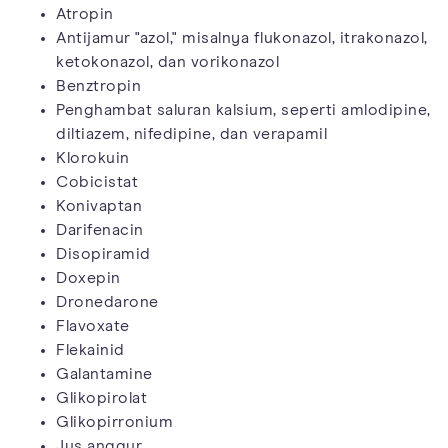
Atropin
Antijamur "azol," misalnya flukonazol, itrakonazol,
ketokonazol, dan vorikonazol
Benztropin
Penghambat saluran kalsium, seperti amlodipine,
diltiazem, nifedipine, dan verapamil
Klorokuin
Cobicistat
Konivaptan
Darifenacin
Disopiramid
Doxepin
Dronedarone
Flavoxate
Flekainid
Galantamine
Glikopirolat
Glikopirronium
Jus anggur