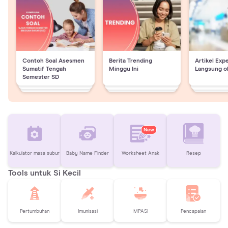
Contoh Soal Asesmen
Berita Trending
Artikel Exp
Sumatif Tengah
Minggu Ini
Langsung o
Semester SD
New
Kalkulator masa subur
Baby Name Finder
Worksheet Anak
Resep
Tools untuk Si Kecil
Pertumbuhan
Imunisasi
MPASI
Pencapaian