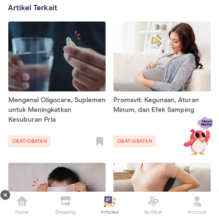
Artikel Terkait
Mengenal Oligocare, Suplemen
Promavit: Kegunaan, Aturan
untuk Meningkatkan
Minum, dan Efek Samping
Kesuburan Pria
OBAT-OBATAN
OBAT-OBATAN
Home
Shopping
Articles
IbuSibuk
Account