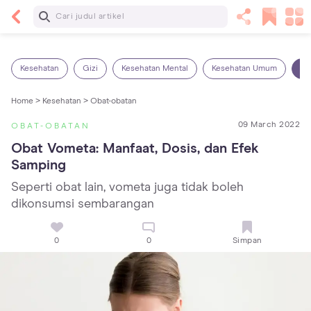
Baca Selanjutnya
5 Manfaat Bermain Masak-Masakan untuk Anak,
Yuk Latih Kreativitas Si Kecil!
Kesehatan
Gizi
Kesehatan Mental
Kesehatan Umum
Ob
Home >
Kesehatan >
Obat-obatan
09 March 2022
OBAT-OBATAN
Obat Vometa: Manfaat, Dosis, dan Efek 
Samping
Seperti obat lain, vometa juga tidak boleh
dikonsumsi sembarangan
0
0
Simpan