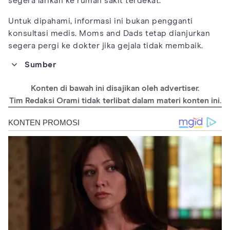
segera larikan ke rumah sakit terdekat.
Untuk dipahami, informasi ini bukan pengganti
konsultasi medis. Moms and Dads tetap dianjurkan
segera pergi ke dokter jika gejala tidak membaik.
Sumber
https://www.mims.com/indonesia/drug/info/vometa-
vometa%20ft
Konten di bawah ini disajikan oleh advertiser.
https://medbroadcast.com/drug/getdrug/ratio-domperidone
Tim Redaksi Orami tidak terlibat dalam materi konten ini.
https://www.mayoclinic.org/drugs-supplements/domperidone-
oral-route/proper-use/drg-20063481