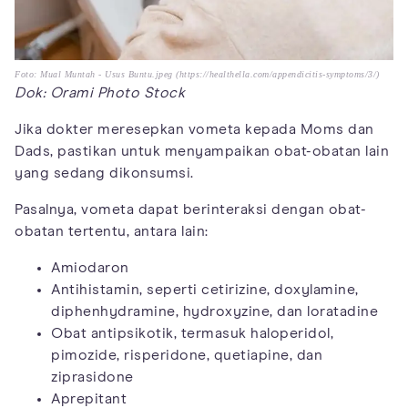
Foto: Mual Muntah - Usus Buntu.jpeg (https://healthella.com/appendicitis-symptoms/3/)
Dok: Orami Photo Stock
Jika dokter meresepkan vometa kepada Moms dan
Dads, pastikan untuk menyampaikan obat-obatan lain
yang sedang dikonsumsi.
Pasalnya, vometa dapat berinteraksi dengan obat-
obatan tertentu, antara lain:
Amiodaron
Antihistamin, seperti cetirizine, doxylamine,
diphenhydramine, hydroxyzine, dan loratadine
Obat antipsikotik, termasuk haloperidol,
pimozide, risperidone, quetiapine, dan
ziprasidone
Aprepitant