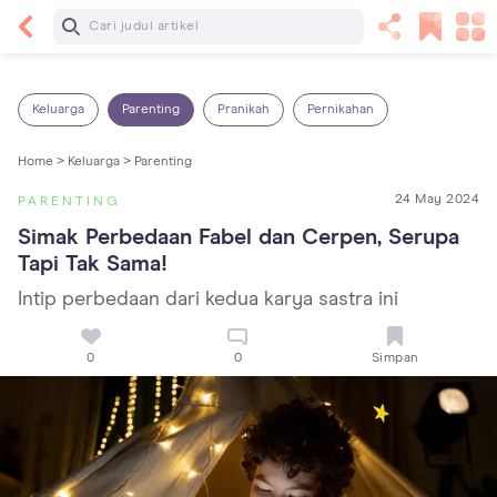
Baca Selanjutnya
7 Penyebab Sakit Tenggorokan pada Anak dan
Cara Mengatasinya
Keluarga
Parenting
Pranikah
Pernikahan
Home >
Keluarga >
Parenting
24 May 2024
PARENTING
Simak Perbedaan Fabel dan Cerpen, Serupa 
Tapi Tak Sama!
Intip perbedaan dari kedua karya sastra ini
0
0
Simpan