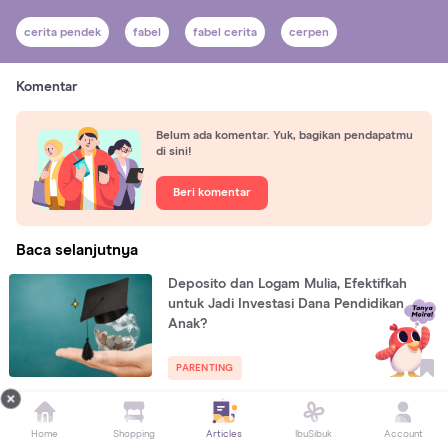
cerita pendek
fabel
fabel cerita
cerpen
Komentar
Belum ada komentar. Yuk, bagikan pendapatmu
di sini!
Beri komentar
Baca selanjutnya
Deposito dan Logam Mulia, Efektifkah
untuk Jadi Investasi Dana Pendidikan
Anak?
PARENTING
5 Cerpen tentang Keluarga, Banyak
Home
Shopping
Articles
IbuSibuk
Account
Pelajaran Parenting!