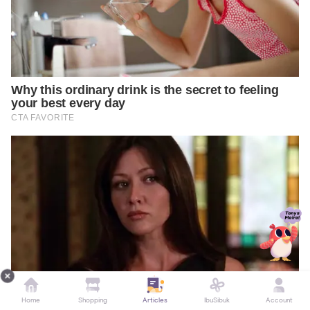
Home
Shopping
Articles
IbuSibuk
Account