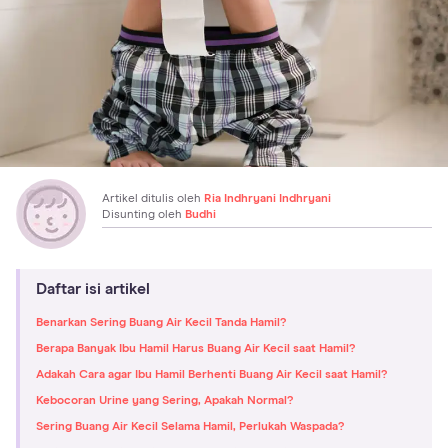
Artikel ditulis oleh
Ria Indhryani Indhryani
Disunting oleh
Budhi
Daftar isi artikel
Benarkan Sering Buang Air Kecil Tanda Hamil?
Berapa Banyak Ibu Hamil Harus Buang Air Kecil saat Hamil?
Adakah Cara agar Ibu Hamil Berhenti Buang Air Kecil saat Hamil?
Kebocoran Urine yang Sering, Apakah Normal?
Sering Buang Air Kecil Selama Hamil, Perlukah Waspada?