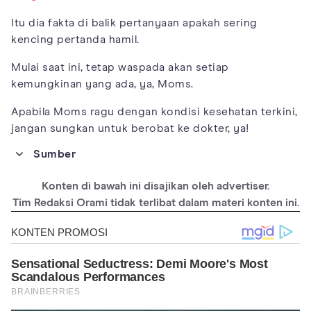
Itu dia fakta di balik pertanyaan apakah sering
kencing pertanda hamil.
Mulai saat ini, tetap waspada akan setiap
kemungkinan yang ada, ya, Moms.
Apabila Moms ragu dengan kondisi kesehatan terkini,
jangan sungkan untuk berobat ke dokter, ya!
Sumber
https://www.todaysparent.com/pregnancy/being-
pregnant/how-to-deal-with-frequent-urination-during-
Konten di bawah ini disajikan oleh advertiser.
pregnancy/
Tim Redaksi Orami tidak terlibat dalam materi konten ini.
https://www.ncbi.nlm.nih.gov/pubmed/23436035
https://www.todaysparent.com/pregnancy/being-
pregnant/caffeine-during-pregnancy-is-it-safe/