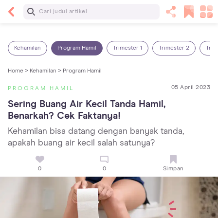
Baca Selanjutnya
7 Penyebab Sakit Tenggorokan pada Anak dan
Cara Mengatasinya
Kehamilan
Program Hamil
Trimester 1
Trimester 2
Trim
Home >
Kehamilan >
Program Hamil
05 April 2023
PROGRAM HAMIL
Sering Buang Air Kecil Tanda Hamil, 
Benarkah? Cek Faktanya!
Kehamilan bisa datang dengan banyak tanda,
apakah buang air kecil salah satunya?
0
0
Simpan