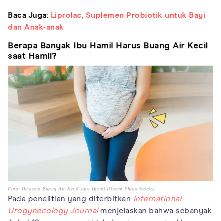
Baca Juga:
Liprolac, Suplemen Probiotik untuk Bayi
dan Anak-anak
Berapa Banyak Ibu Hamil Harus Buang Air Kecil
saat Hamil?
Foto: Ilustrasi Buang Air Kecil saat Hamil (Orami Photo Stocks)
Pada penelitian yang diterbitkan
International
Urogynecology Journal
menjelaskan bahwa sebanyak