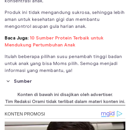
konsentrasi anak.
Produk ini tidak mengandung sukrosa, sehingga lebih
aman untuk kesehatan gigi dan membantu
mengontrol asupan gula harian anak.
Baca Juga:
10 Sumber Protein Terbaik untuk
Mendukung Pertumbuhan Anak
Itulah beberapa pilihan susu penambah tinggi badan
untuk anak yang bisa Moms pilih. Semoga menjadi
informasi yang membantu, ya!
Sumber
https://www.parents.com/kids/development/physical/when-do-
boys-stop-growing/
Konten di bawah ini disajikan oleh advertiser.
http://conditions.health.qld.gov.au/HealthCondition/condition/8
Tim Redaksi Orami tidak terlibat dalam materi konten ini.
/78/233/calcium-for-children
http://hukor.kemkes.go.id/uploads/produk_hukum/PMK_No__28
_Th_2019_ttg_Angka_Kecukupan_Gizi_Yang_Dianjurkan_Untuk_
Masyarakat_Indonesia.pdf
https://www.mdpi.com/1422-0067/23/19/11281