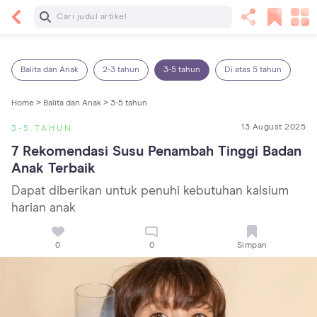
Baca Selanjutnya
7 Penyebab Sakit Tenggorokan pada Anak dan
Cara Mengatasinya
Balita dan Anak
2-3 tahun
3-5 tahun
Di atas 5 tahun
Home >
Balita dan Anak >
3-5 tahun
13 August 2025
3-5 TAHUN
7 Rekomendasi Susu Penambah Tinggi Badan 
Anak Terbaik
Dapat diberikan untuk penuhi kebutuhan kalsium
harian anak
0
0
Simpan