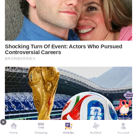
Home
Shopping
Articles
IbuSibuk
Account