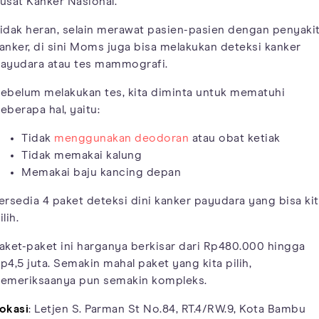
usat Kanker Nasional.
idak heran, selain merawat pasien-pasien dengan penyaki
anker, di sini Moms juga bisa melakukan deteksi kanker
ayudara atau tes mammografi.
ebelum melakukan tes, kita diminta untuk mematuhi
eberapa hal, yaitu:
Tidak
menggunakan deodoran
atau obat ketiak
Tidak memakai kalung
Memakai baju kancing depan
ersedia 4 paket deteksi dini kanker payudara yang bisa ki
ilih.
aket-paket ini harganya berkisar dari Rp480.000 hingga
p4,5 juta. Semakin mahal paket yang kita pilih,
emeriksaanya pun semakin kompleks.
okasi
: Letjen S. Parman St No.84, RT.4/RW.9, Kota Bambu