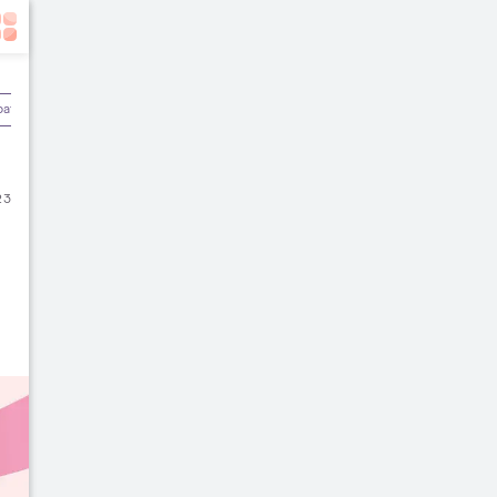
batan
Olahraga & Kebugaran
Rekomendasi Dokter
23