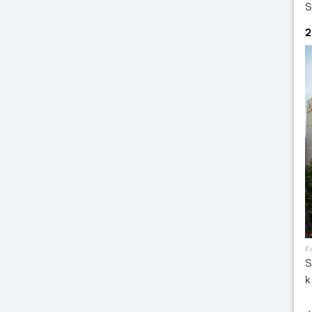
S
2
Fo
S
k