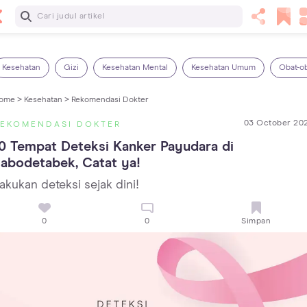
Baca Selanjutnya
5 Manfaat Bermain Masak-Masakan untuk Anak, Yuk Latih
Kreativitas Si Kecil!
Kesehatan
Gizi
Kesehatan Mental
Kesehatan Umum
Obat-o
ome >
Kesehatan >
Rekomendasi Dokter
03 October 20
REKOMENDASI DOKTER
0 Tempat Deteksi Kanker Payudara di 
abodetabek, Catat ya!
akukan deteksi sejak dini!
0
0
Simpan