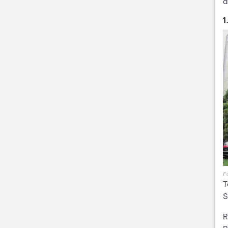
d
1
Fo
T
S
R