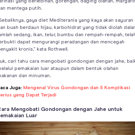
afinasi yang berlebihan, gorengan, daging olahan, margari
an mentega putih.
Sebaliknya, gaya diet Mediterania yang kaya akan sayuran
an buah berdaun hijau, karbohidrat yang tidak diolah dal
umlah sedang, ikan, telur, bumbu dan rempah-rempah, tela
erbukti dapat mengurangi peradangan dan mencegah
enyakit kronis," kata Rothwell.
uk, cari tahu cara mengobati gondongan dengan jahe, bai
elalui pemakaian luar ataupun dalam bentuk olahan
akanan dan minuman.
aca Juga:
Mengenal Virus Gondongan dan 5 Komplikasi
erius yang Dapat Terjadi
ara Mengobati Gondongan dengan Jahe untuk
emakaian Luar