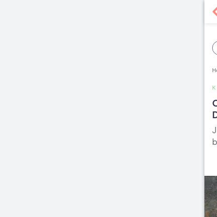
H
J
b