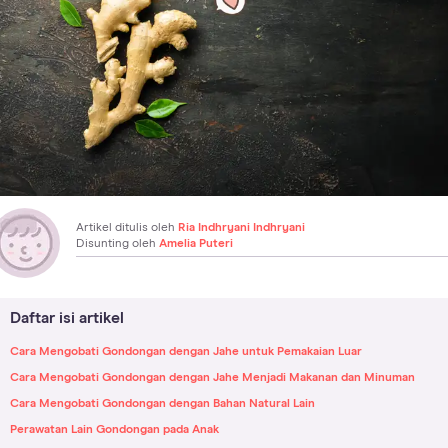
Artikel ditulis oleh
Ria Indhryani Indhryani
Disunting oleh
Amelia Puteri
Daftar isi artikel
Cara Mengobati Gondongan dengan Jahe untuk Pemakaian Luar
Cara Mengobati Gondongan dengan Jahe Menjadi Makanan dan Minuman
Cara Mengobati Gondongan dengan Bahan Natural Lain
Perawatan Lain Gondongan pada Anak