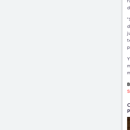
r
d
"
d
j
t
p
Y
m
m
B
S
C
P