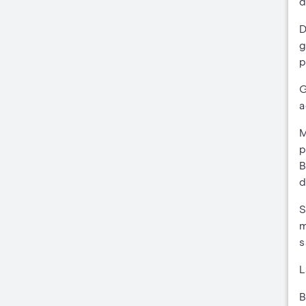
d
D
g
p
G
a
M
p
B
d
S
m
s
L
B