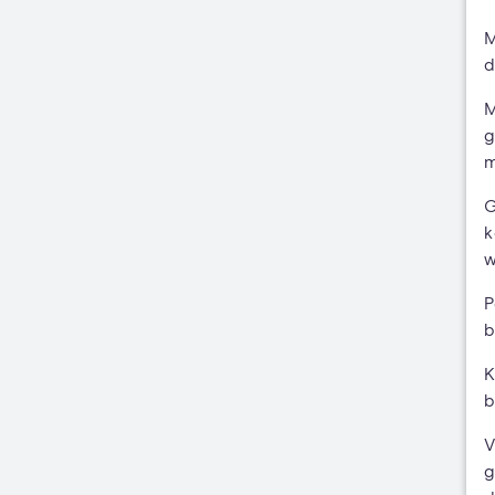
M
d
M
g
m
G
k
w
P
b
K
b
V
g