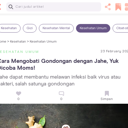
Baca Selanjutnya
14 Rekomendasi Camilan Sehat untuk Anak, Enak dan
Bergizi!
Kesehatan
Gizi
Kesehatan Mental
Kesehatan Umum
Obat-o
ome >
Kesehatan >
Kesehatan Umum
23 February 20
KESEHATAN UMUM
Cara Mengobati Gondongan dengan Jahe, Yuk 
Dicoba Moms!
ahe dapat membantu melawan infeksi baik virus atau
akteri, salah satunya gondongan
0
0
Simpan