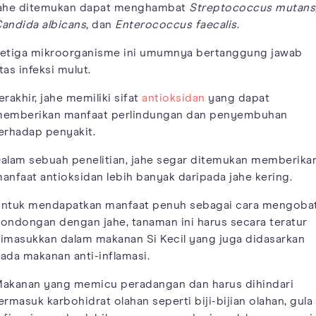
ahe ditemukan dapat menghambat
Streptococcus mutans
andida albicans,
dan
Enterococcus faecalis
.
etiga mikroorganisme ini umumnya bertanggung jawab
tas infeksi mulut.
erakhir, jahe memiliki sifat
antioksidan
yang dapat
emberikan manfaat perlindungan dan penyembuhan
erhadap penyakit.
alam sebuah penelitian, jahe segar ditemukan memberika
anfaat antioksidan lebih banyak daripada jahe kering.
ntuk mendapatkan manfaat penuh sebagai cara mengobat
ondongan dengan jahe, tanaman ini harus secara teratur
imasukkan dalam makanan Si Kecil yang juga didasarkan
ada makanan anti-inflamasi.
akanan yang memicu peradangan dan harus dihindari
ermasuk karbohidrat olahan seperti biji-bijian olahan, gula