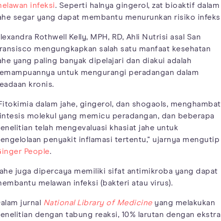
elawan infeksi
. Seperti halnya gingerol, zat bioaktif dalam
ahe segar yang dapat membantu menurunkan risiko infeksi
lexandra Rothwell Kelly, MPH, RD, Ahli Nutrisi asal San
ransisco mengungkapkan salah satu manfaat kesehatan
ahe yang paling banyak dipelajari dan diakui adalah
emampuannya untuk mengurangi peradangan dalam
eadaan kronis.
Fitokimia dalam jahe, gingerol, dan shogaols, menghambat
intesis molekul yang memicu peradangan, dan beberapa
enelitian telah mengevaluasi khasiat jahe untuk
engelolaan penyakit inflamasi tertentu," ujarnya mengutip
inger People
.
ahe juga dipercaya memiliki sifat antimikroba yang dapat
embantu melawan infeksi (bakteri atau virus).
alam jurnal
National Library of Medicine
yang melakukan
enelitian dengan tabung reaksi, 10% larutan dengan ekstra