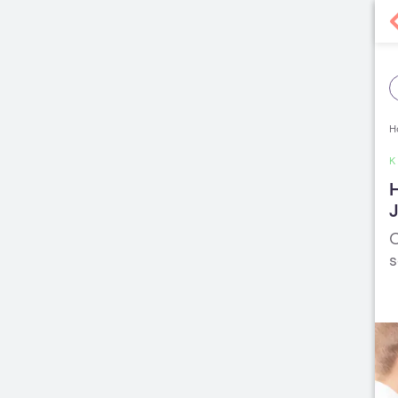
H
H
J
O
s