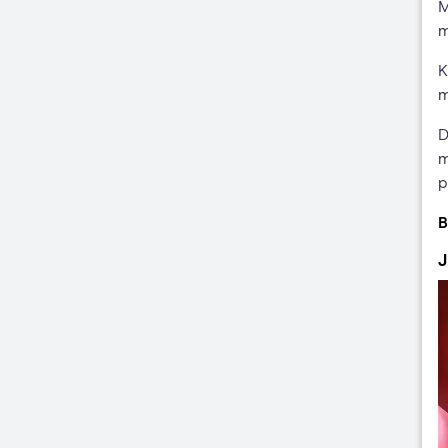
M
m
K
m
D
m
p
B
J