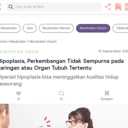
Baca Selanjutnya
14 Rekomendasi Camilan Sehat untuk Anak, Enak dan
Bergizi!
Kesehatan
Gizi
Kesehatan Mental
Kesehatan Umum
Obat-o
ome >
Kesehatan >
Kesehatan Umum
13 September 20
KESEHATAN UMUM
ipoplasia, Perkembangan Tidak Sempurna pada 
aringan atau Organ Tubuh Tertentu
perasi hipoplasia bisa meninggatkan kualitas hidup
eseorang
0
0
Simpan