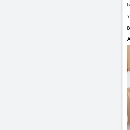
b
Y
B
A