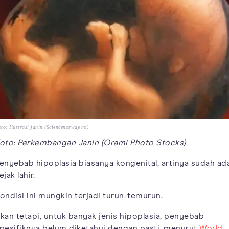
to: Ilustrasi janin (Sciencenorway.no)
oto: Perkembangan Janin (Orami Photo Stocks)
enyebab hipoplasia biasanya kongenital, artinya sudah ad
ejak lahir.
ondisi ini mungkin terjadi turun-temurun.
kan tetapi, untuk banyak jenis hipoplasia, penyebab
pesifiknya belum diketahui dengan pasti, menurut
World