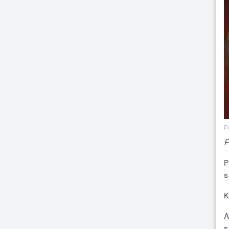
Fo
F
P
s
K
A
s