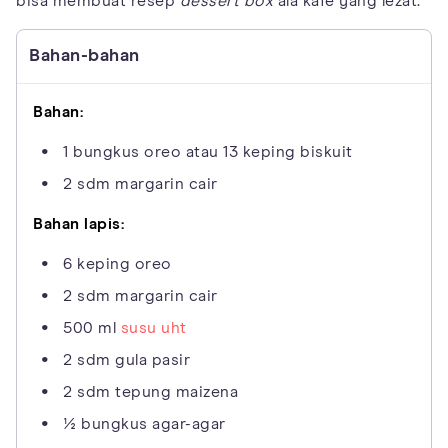
bisa membuat resep
dessert box
ala kafe yang lezat.
Bahan-bahan
Bahan:
1 bungkus oreo atau 13 keping biskuit
2 sdm margarin cair
Bahan lapis:
6 keping oreo
2 sdm margarin cair
500 ml
susu uht
2 sdm gula pasir
2 sdm tepung maizena
½ bungkus agar-agar