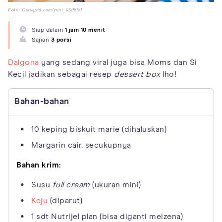
Foto: Cookpad.com/yuni_050690
Siap dalam
1 jam 10 menit
Sajian
3 porsi
Dalgona
yang sedang viral juga bisa Moms dan Si
Kecil jadikan sebagai resep
dessert box
lho!
Bahan-bahan
10 keping biskuit marie (dihaluskan)
Margarin cair, secukupnya
Bahan krim:
Susu
full cream
(ukuran mini)
Keju
(diparut)
1 sdt Nutrijel plan (bisa diganti meizena)