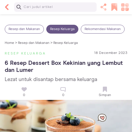
Baca Selanjutnya
Kebutuhan Cairan Anak yang Harus Dipenuhi
Sesuai Usianya
Resep dan Makanan
Resep Keluarga
Rekomendasi Makanan
Home >
Resep dan Makanan >
Resep Keluarga
18 December 2023
RESEP KELUARGA
6 Resep Dessert Box Kekinian yang Lembut 
dan Lumer
Lezat untuk disantap bersama keluarga
0
0
Simpan