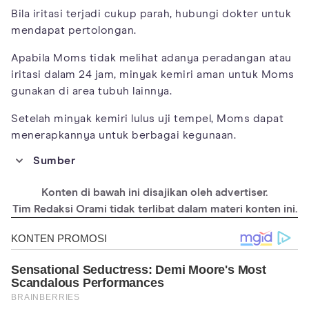
Bila iritasi terjadi cukup parah, hubungi dokter untuk
mendapat pertolongan.
Apabila Moms tidak melihat adanya peradangan atau
iritasi dalam 24 jam, minyak kemiri aman untuk Moms
gunakan di area tubuh lainnya.
Setelah minyak kemiri lulus uji tempel, Moms dapat
menerapkannya untuk berbagai kegunaan.
Sumber
https://www.sciencedirect.com/science/article/abs/pii/S17486
81509006093
Konten di bawah ini disajikan oleh advertiser.
https://knepublishing.com/index.php/KnE-
Tim Redaksi Orami tidak terlibat dalam materi konten ini.
Medicine/article/view/11917/19307
https://emmavictoria.co.uk/know-the-benefits-of-candlenut-oil-
for-hair-growth/