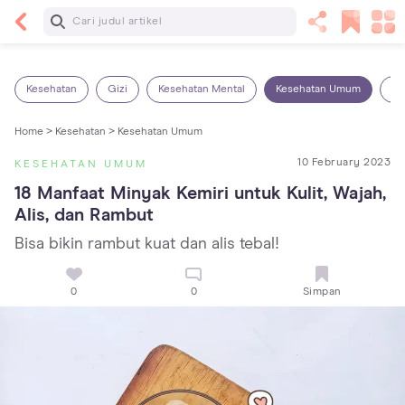
Baca Selanjutnya
14 Rekomendasi Camilan Sehat untuk Anak, Enak
dan Bergizi!
Kesehatan
Gizi
Kesehatan Mental
Kesehatan Umum
Ob
Home >
Kesehatan >
Kesehatan Umum
10 February 2023
KESEHATAN UMUM
18 Manfaat Minyak Kemiri untuk Kulit, Wajah, 
Alis, dan Rambut
Bisa bikin rambut kuat dan alis tebal!
0
0
Simpan