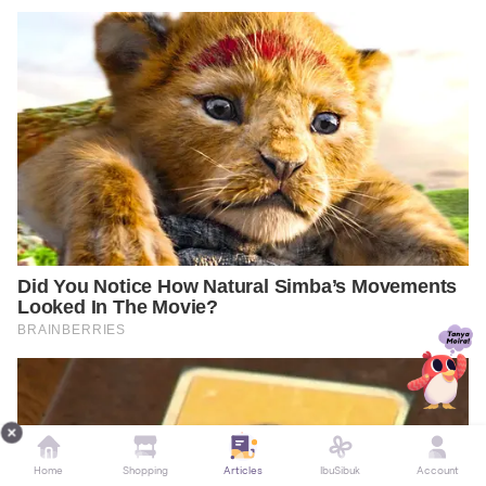
Home
Shopping
Articles
IbuSibuk
Account