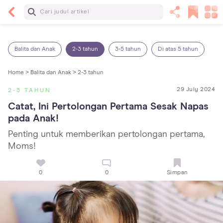
Baca Selanjutnya
7 Penyebab Sakit Tenggorokan pada Anak dan
Cara Mengatasinya
Balita dan Anak
2-3 tahun
3-5 tahun
Di atas 5 tahun
Home >
Balita dan Anak >
2-3 tahun
29 July 2024
2-3 TAHUN
Catat, Ini Pertolongan Pertama Sesak Napas 
pada Anak!
Penting untuk memberikan pertolongan pertama,
Moms!
0
0
Simpan