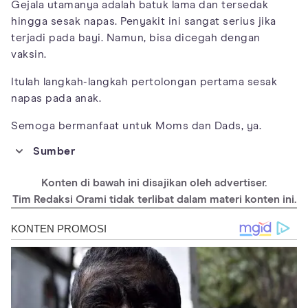
Gejala utamanya adalah batuk lama dan tersedak
hingga sesak napas. Penyakit ini sangat serius jika
terjadi pada bayi. Namun, bisa dicegah dengan
vaksin.
Itulah langkah-langkah pertolongan pertama sesak
napas pada anak.
Semoga bermanfaat untuk Moms dan Dads, ya.
Sumber
https://www.verywellhealth.com/shortness-of-breath-
treatment-1298897
Konten di bawah ini disajikan oleh advertiser.
https://medlineplus.gov/ency/article/000007.htm
Tim Redaksi Orami tidak terlibat dalam materi konten ini.
https://www.seattlechildrens.org/conditions/a-z/trouble-
breathing/