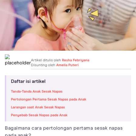
Artikel ditulis oleh
Resha Febriyana
Disunting oleh
Amelia Puteri
Daftar isi artikel
Tanda-Tanda Anak Sesak Napas
Pertolongan Pertama Sesak Napas pada Anak
Larangan saat Anak Sesak Napas
Penyebab Sesak Napas pada Anak
Bagaimana cara pertolongan pertama sesak napas
pada anak?