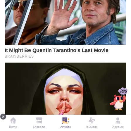
Home
Shopping
Articles
IbuSibuk
Account