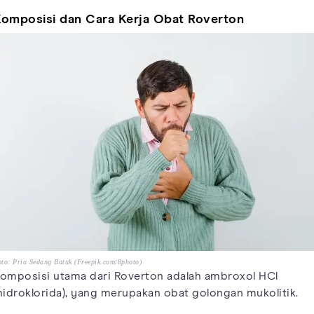
omposisi dan Cara Kerja Obat Roverton
to: Pria Sedang Batuk (Freepik.com/8photo)
omposisi utama dari Roverton adalah ambroxol HCl
hidroklorida), yang merupakan obat golongan mukolitik.