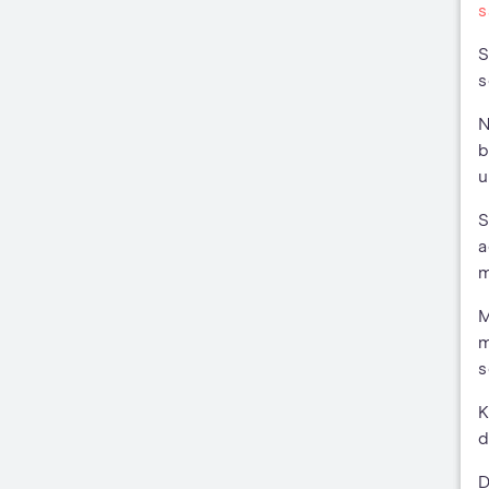
s
S
s
N
b
u
S
a
m
M
m
s
K
d
D