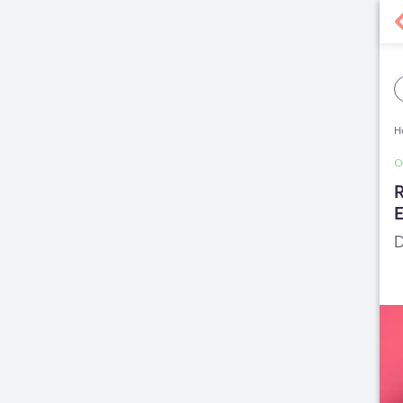
H
R
D