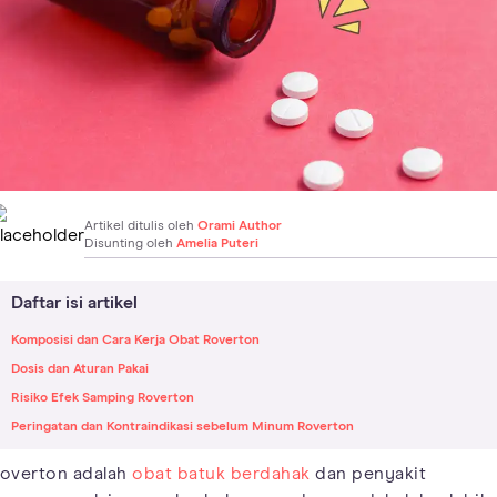
Artikel ditulis oleh
Orami Author
Disunting oleh
Amelia Puteri
Daftar isi artikel
Komposisi dan Cara Kerja Obat Roverton
Dosis dan Aturan Pakai
Risiko Efek Samping Roverton
Peringatan dan Kontraindikasi sebelum Minum Roverton
overton adalah
obat batuk berdahak
dan penyakit