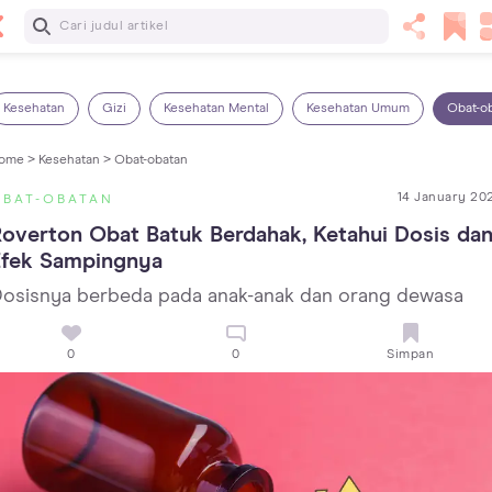
Baca Selanjutnya
Sariawan pada Anak: Penyebab, Cara Mengatasi dan
Mencegahnya
Kesehatan
Gizi
Kesehatan Mental
Kesehatan Umum
Obat-o
ome >
Kesehatan >
Obat-obatan
14 January 20
OBAT-OBATAN
overton Obat Batuk Berdahak, Ketahui Dosis dan
Efek Sampingnya
osisnya berbeda pada anak-anak dan orang dewasa
0
0
Simpan