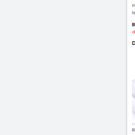
m
l
B
d
D
Fo
R