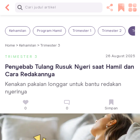
Baca Selanjutnya
Panas Dalam pada Anak: Gejala, Penyebab dan
Cara Mengatasinya!
Kehamilan
Program Hamil
Trimester 1
Trimester 2
Trim
Home >
Kehamilan >
Trimester 3
26 August 2025
TRIMESTER 3
Penyebab Tulang Rusuk Nyeri saat Hamil dan 
Cara Redakannya
Kenakan pakaian longgar untuk bantu redakan
nyerinya
0
0
Simpan