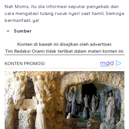
Nah Moms, itu dia informasi seputar penyebab dan
cara mengatasi tulang rusuk nyeri saat hamil. Semoga
bermanfaat, ya!
Sumber
https://pubmed.ncbi.nlm.nih.gov/12421168/
Konten di bawah ini disajikan oleh advertiser.
https://www.healthline.com/health/pregnancy/rib-
pain#TOC_TITLE_HDR_1
Tim Redaksi Orami tidak terlibat dalam materi konten ini.
https://www.medicalnewstoday.com/articles/325411
https://www2.hse.ie/conditions/sore-ribs-pregnancy/
https://www.whattoexpect.com/pregnancy/your-health/rib-
pain-pregnancy
https://foi.avon.nhs.uk/Download.aspx?
r=1&did=16321&f=Rib%20Pain%20During%20Pregnancy-3.pdf
https://pubmed.ncbi.nlm.nih.gov/12421168/
https://www.medicalnewstoday.com/articles/325411#causes-
and-trimesters