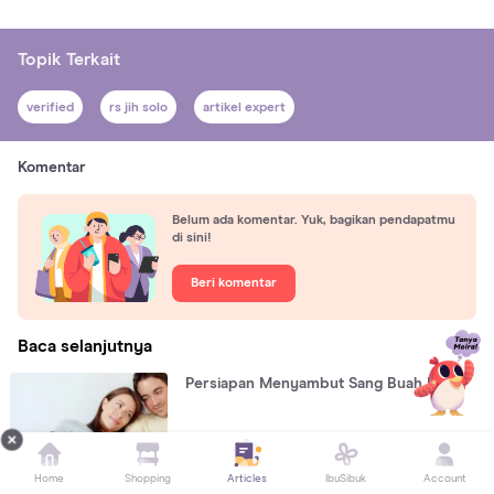
Topik Terkait
verified
rs jih solo
artikel expert
Komentar
Belum ada komentar. Yuk, bagikan pendapatmu
di sini!
Beri komentar
Baca selanjutnya
Persiapan Menyambut Sang Buah Hati
TRIMESTER 3
Home
Shopping
Articles
IbuSibuk
Account