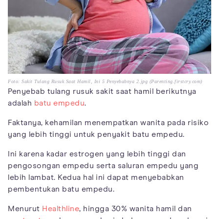
Foto: Sakit Tulang Rusuk Saat Hamil, Ini 5 Penyebabnya 2.jpg (Parenting.firstcry.com)
Penyebab tulang rusuk sakit saat hamil berikutnya
adalah
batu empedu
.
Faktanya, kehamilan menempatkan wanita pada risiko
yang lebih tinggi untuk penyakit batu empedu.
Ini karena kadar estrogen yang lebih tinggi dan
pengosongan empedu serta saluran empedu yang
lebih lambat. Kedua hal ini dapat menyebabkan
pembentukan batu empedu.
Menurut
Healthline
, hingga 30% wanita hamil dan