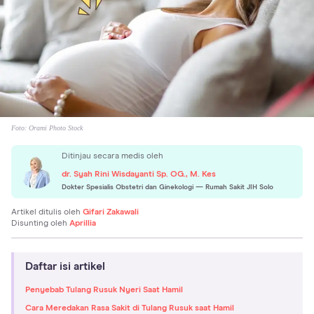
Foto:
Orami Photo Stock
Ditinjau secara medis oleh
dr. Syah Rini Wisdayanti Sp. OG., M. Kes
Dokter Spesialis Obstetri dan Ginekologi
— Rumah Sakit JIH Solo
Artikel ditulis oleh
Gifari Zakawali
Disunting oleh
Aprillia
Daftar isi artikel
Penyebab Tulang Rusuk Nyeri Saat Hamil
Cara Meredakan Rasa Sakit di Tulang Rusuk saat Hamil