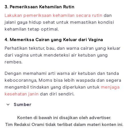
3. Pemeriksaan Kehamilan Rutin
Lakukan pemeriksaan kehamilan secara rutin
dan
jalani gaya hidup sehat untuk memastikan kondisi
kehamilan tetap optimal.
4. Memeriksa Cairan yang Keluar dari Vagina
Perhatikan tekstur, bau, dan warna cairan yang keluar
dari vagina untuk mendeteksi air ketuban yang
rembes.
Dengan memahami arti warna air ketuban dan tanda
kebocorannya, Moms bisa lebih waspada dan segera
mengambil tindakan yang diperlukan untuk
menjaga
kesehatan janin
dan diri sendiri.
Sumber
https://www.sutterhealth.org/health/labor-delivery/amniotic-
fluid
Konten di bawah ini disajikan oleh advertiser.
https://www.marchofdimes.org/pregnancy/amniotic-fluid.aspx
Tim Redaksi Orami tidak terlibat dalam materi konten ini.