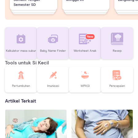
Semester SD
New
Kalkulator masa subur
Baby Name Finder
Worksheet Anak
Resep
Tools untuk Si Kecil
Pertumbuhan
Imunisasi
MPASI
Pencapaian
Artikel Terkait