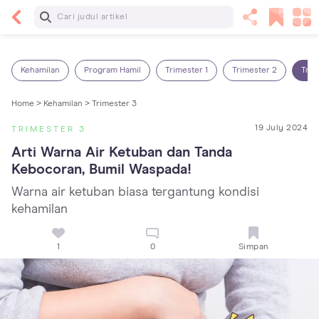
Baca Selanjutnya
14 Rekomendasi Camilan Sehat untuk Anak, Enak
dan Bergizi!
Kehamilan
Program Hamil
Trimester 1
Trimester 2
Trim
Home >
Kehamilan >
Trimester 3
19 July 2024
TRIMESTER 3
Arti Warna Air Ketuban dan Tanda 
Kebocoran, Bumil Waspada!
Warna air ketuban biasa tergantung kondisi
kehamilan
1
0
Simpan