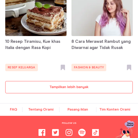
10 Resep Tiramisu, Kue khas
8 Cara Merawat Rambut yang
Italia dengan Rasa Kopi
Diwarnai agar Tidak Rusak
RESEP KELUARGA
FASHION & BEAUTY
Tampilkan lebih banyak
FAQ
Tentang Orami
Pasang iklan
Tim Konten Orami
FOLLOW US