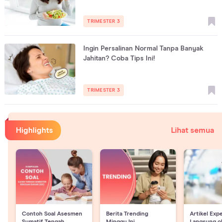
TRIMESTER 3
Ingin Persalinan Normal Tanpa Banyak
Jahitan? Coba Tips Ini!
TRIMESTER 3
Highlights
Lihat semua
Contoh Soal Asesmen
Berita Trending
Artikel Exp
Sumatif Tengah
Minggu Ini
Langsung o