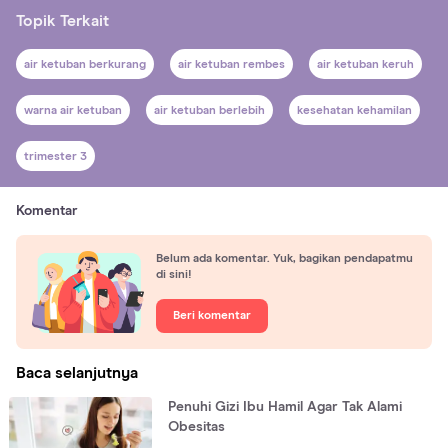
Topik Terkait
air ketuban berkurang
air ketuban rembes
air ketuban keruh
warna air ketuban
air ketuban berlebih
kesehatan kehamilan
trimester 3
Komentar
Belum ada komentar. Yuk, bagikan pendapatmu
di sini!
Beri komentar
Baca selanjutnya
Penuhi Gizi Ibu Hamil Agar Tak Alami
Obesitas