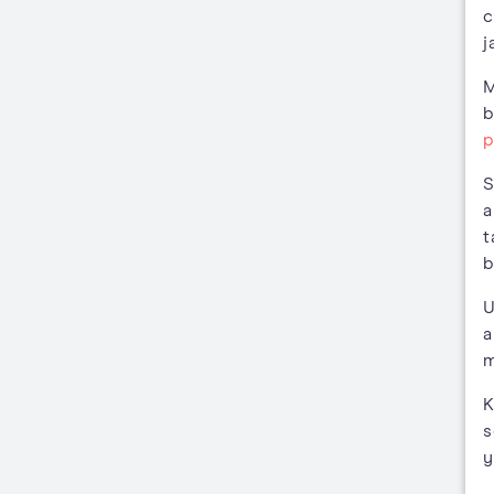
c
j
M
b
p
S
a
t
b
U
a
m
K
s
y