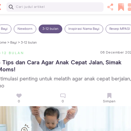
Baca Selanjutnya
7 Penyebab Sakit Tenggorokan pada Anak dan Cara
Mengatasinya
Bayi
Newborn
3-12 bulan
Inspirasi Nama Bayi
Resep MPASI
ome >
Bayi >
3-12 bulan
06 December 20
-12 BULAN
 Tips dan Cara Agar Anak Cepat Jalan, Simak 
Moms!
timulasi penting untuk melatih agar anak cepat berjalan,
ho
0
0
Simpan