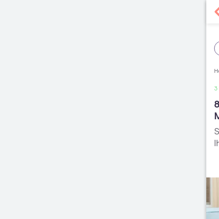
H
3
8
S
l