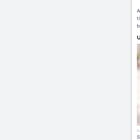
A
t
b
U
Fo
S