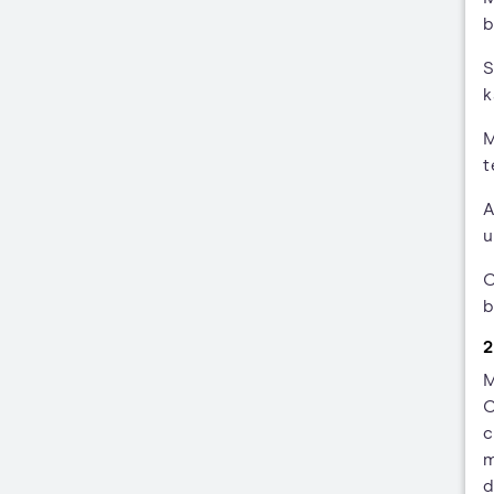
b
S
k
M
t
A
u
C
b
2
M
C
c
m
d