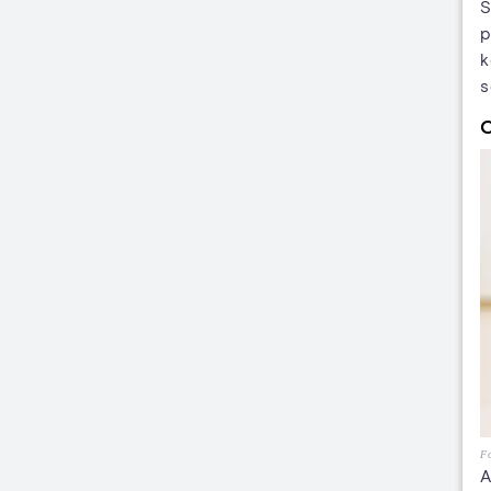
S
p
k
s
C
Fo
A