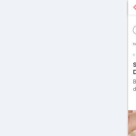
H
S
D
B
d