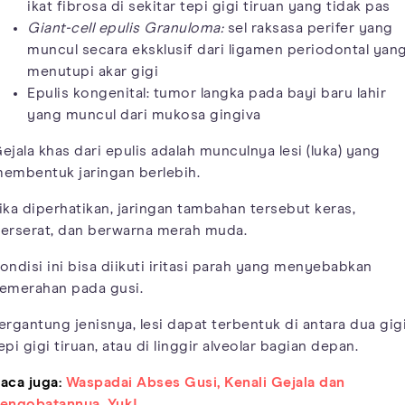
ikat fibrosa di sekitar tepi gigi tiruan yang tidak pas
Giant-cell epulis Granuloma:
sel raksasa perifer yang
muncul secara eksklusif dari ligamen periodontal yan
menutupi akar gigi
Epulis kongenital: tumor langka pada bayi baru lahir
yang muncul dari mukosa gingiva
ejala khas dari epulis adalah munculnya lesi (luka) yang
embentuk jaringan berlebih.
ika diperhatikan, jaringan tambahan tersebut keras,
erserat, dan berwarna merah muda.
ondisi ini bisa diikuti iritasi parah yang menyebabkan
emerahan pada gusi.
ergantung jenisnya, lesi dapat terbentuk di antara dua gigi
epi gigi tiruan, atau di linggir alveolar bagian depan.
aca juga:
Waspadai Abses Gusi, Kenali Gejala dan
engobatannya, Yuk!