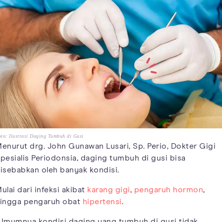
to: Ilustrasi Daging Tumbuh di Gusi
enurut drg. John Gunawan Lusari, Sp. Perio, Dokter Gigi
pesialis Periodonsia, daging tumbuh di gusi bisa
isebabkan oleh banyak kondisi.
ulai dari infeksi akibat
karang gigi
,
pengaruh hormon
,
ingga pengaruh obat
hipertensi
.
Umumnya kondisi daging yang tumbuh di gusi tidak