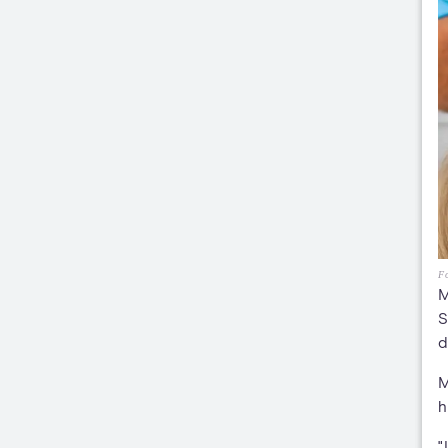
Fo
M
S
d
M
h
"