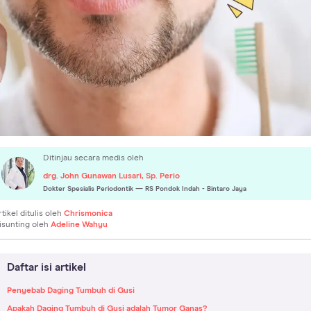
Ditinjau secara medis oleh
drg. John Gunawan Lusari, Sp. Perio
Dokter Spesialis Periodontik
— RS Pondok Indah - Bintaro Jaya
rtikel ditulis oleh
Chrismonica
isunting oleh
Adeline Wahyu
Daftar isi artikel
Penyebab Daging Tumbuh di Gusi
Apakah Daging Tumbuh di Gusi adalah Tumor Ganas?