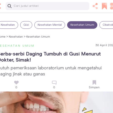
Baca Selanjutnya
Panas Dalam pada Anak: Gejala, Penyebab dan Cara
Mengatasinya!
Kesehatan
Gizi
Kesehatan Mental
Kesehatan Umum
Obat-o
ome >
Kesehatan >
Kesehatan Umum
30 April 20
KESEHATAN UMUM
erba-serbi Daging Tumbuh di Gusi Menurut 
okter, Simak!
utuh pemeriksaan laboratorium untuk mengetahui
aging jinak atau ganas
0
0
Simpan