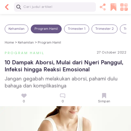
Baca Selanjutnya
14 Rekomendasi Camilan Sehat untuk Anak, Enak
dan Bergizi!
Kehamilan
Program Hamil
Trimester 1
Trimester 2
Trim
Home >
Kehamilan >
Program Hamil
27 October 2022
PROGRAM HAMIL
10 Dampak Aborsi, Mulai dari Nyeri Panggul, 
Infeksi hingga Reaksi Emosional
Jangan gegabah melakukan aborsi, pahami dulu
bahaya dan komplikasinya
0
0
Simpan