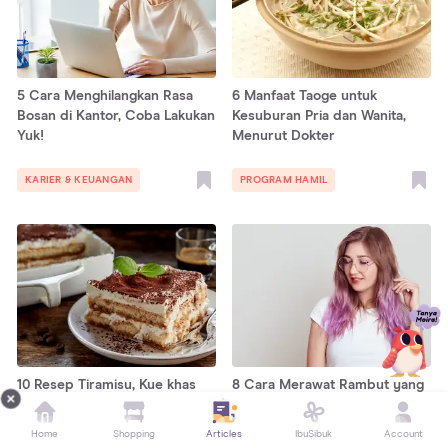
5 Cara Menghilangkan Rasa
6 Manfaat Taoge untuk
Bosan di Kantor, Coba Lakukan
Kesuburan Pria dan Wanita,
Yuk!
Menurut Dokter
KARIER & KEUANGAN
PROGRAM HAMIL
10 Resep Tiramisu, Kue khas
8 Cara Merawat Rambut yang
Italia dengan Rasa Kopi
Diwarnai agar Tidak Rusak
Home
Shopping
Articles
IbuSibuk
Account