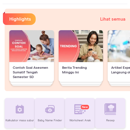
Highlights
Lihat semua
Contoh Soal Asesmen
Berita Trending
Artikel Exp
Sumatif Tengah
Minggu Ini
Langsung o
Semester SD
New
Kalkulator masa subur
Baby Name Finder
Worksheet Anak
Resep