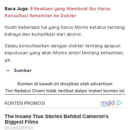
Baca Juga:
9 Keadaan yang Membuat Ibu Harus
Konsultasi Kehamilan ke Dokter
Itulah beberapa hal yang harus Moms ketahui tentang
bahaya dan komplikasi dari aborsi.
Selalu konsultasikan dengan dokter tentang apapun
keputusan yang akan Moms ambil tentang kehamilan,
ya.
Sumber
https://www.ajog.org/article/0002-9378(51)90052-X/fulltext
Konten di bawah ini disajikan oleh advertiser.
https://www.sciencedirect.com/science/article/pii/B97804430
72772000155
Tim Redaksi Orami tidak terlibat dalam materi konten ini.