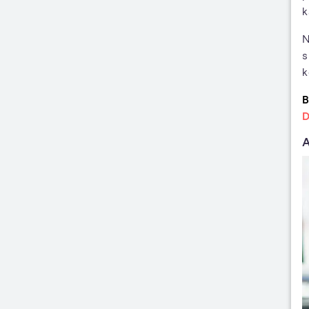
k
N
s
k
B
D
A