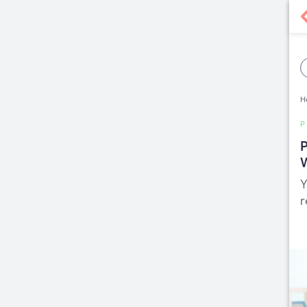
H
P
W
Y
r