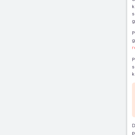
k
s
g
P
g
r
P
s
k
D
p