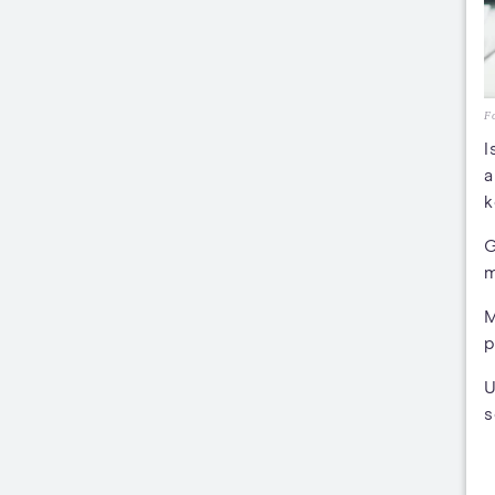
Fo
I
a
k
G
m
M
p
U
s