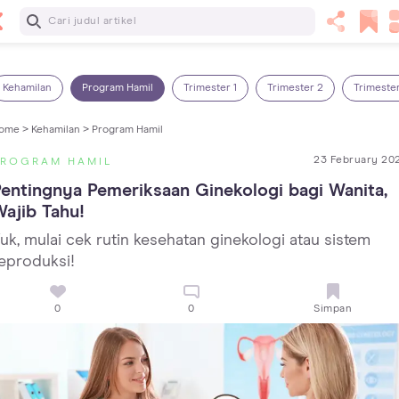
Baca Selanjutnya
Sariawan pada Anak: Penyebab, Cara Mengatasi dan
Mencegahnya
Kehamilan
Program Hamil
Trimester 1
Trimester 2
Trimeste
ome >
Kehamilan >
Program Hamil
23 February 20
PROGRAM HAMIL
entingnya Pemeriksaan Ginekologi bagi Wanita, 
ajib Tahu!
uk, mulai cek rutin kesehatan ginekologi atau sistem
eproduksi!
0
0
Simpan