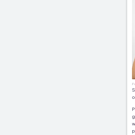
Fo
S
o
P
g
w
p