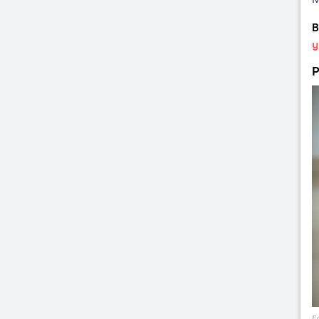
B
y
P
Fo