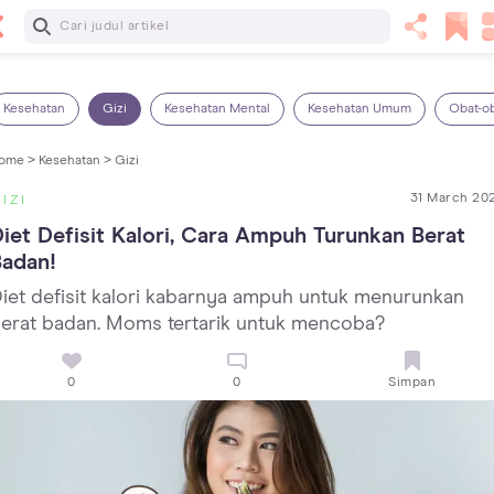
Baca Selanjutnya
7 Penyebab Sakit Tenggorokan pada Anak dan Cara
Mengatasinya
Kesehatan
Gizi
Kesehatan Mental
Kesehatan Umum
Obat-o
ome >
Kesehatan >
Gizi
31 March 20
IZI
iet Defisit Kalori, Cara Ampuh Turunkan Berat 
Badan!
iet defisit kalori kabarnya ampuh untuk menurunkan
erat badan. Moms tertarik untuk mencoba?
0
0
Simpan