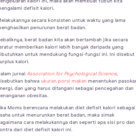
engeluaran kalori ini, maka akan membuat tubuh kita
engalami defisit kalori.
elakukannya secara konsisten untuk waktu yang lama
enghasilkan penurunan berat badan.
ebaliknya, berat badan kita akan bertambah jika secara
eratur memberikan kalori lebih banyak daripada yang
ibutuhkan untuk mendukung fungsi-fungsi ini. Ini disebut
urplus kalori.
alam jurnal
Association for Psychological Science
,
isebutkan bahwa
ukuran porsi makan
menentukan pasoka
nergi, dan yang harus ditangani sebagai pencegahan dan
enanganan obesitas.
ika Moms berencana melakukan diet defisit kalori sebagai
saha untuk menurunkan berat badan, maka simak
agaimana cara melakukannya dan seperti apa sisi pro dan
ontra dari diet defisit kalori ini.