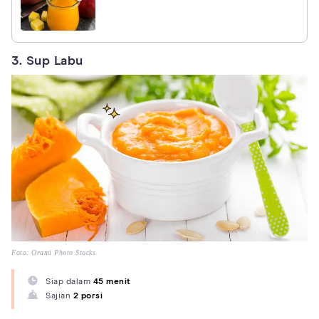
3. Sup Labu
Foto: Orami Photo Stocks
Siap dalam
45 menit
Sajian
2 porsi