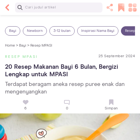
Baca Selanjutnya
Panas Dalam pada Anak: Gejala, Penyebab dan
Cara Mengatasinya!
Bayi
Newborn
3-12 bulan
Inspirasi Nama Bayi
Resep M
Home >
Bayi >
Resep MPASI
25 September 2024
RESEP MPASI
20 Resep Makanan Bayi 6 Bulan, Bergizi 
Lengkap untuk MPASI
Terdapat beragam aneka resep puree enak dan
mengenyangkan
6
0
Simpan