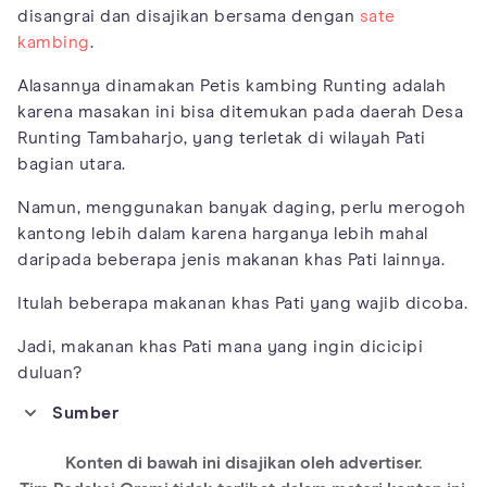
disangrai dan disajikan bersama dengan
sate
kambing
.
Alasannya dinamakan Petis kambing Runting adalah
karena masakan ini bisa ditemukan pada daerah Desa
Runting Tambaharjo, yang terletak di wilayah Pati
bagian utara.
Namun, menggunakan banyak daging, perlu merogoh
kantong lebih dalam karena harganya lebih mahal
daripada beberapa jenis makanan khas Pati lainnya.
Itulah beberapa makanan khas Pati yang wajib dicoba.
Jadi, makanan khas Pati mana yang ingin dicicipi
duluan?
Sumber
https://ranggawisata.com/makanan-khas-pati/
Konten di bawah ini disajikan oleh advertiser.
https://www.solopos.com/bukan-hanya-nasi-gandul-ini-sederet-
makanan-enak-khas-pati-1133194