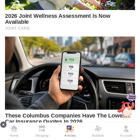
Home
Shopping
Articles
IbuSibuk
Account