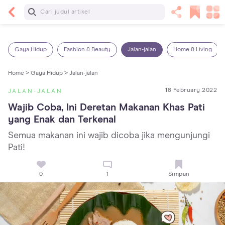
Baca Selanjutnya
Kebutuhan Cairan Anak yang Harus Dipenuhi
Sesuai Usianya
Gaya Hidup
Fashion & Beauty
Jalan-jalan
Home & Living
Home >
Gaya Hidup >
Jalan-jalan
18 February 2022
JALAN-JALAN
Wajib Coba, Ini Deretan Makanan Khas Pati 
yang Enak dan Terkenal
Semua makanan ini wajib dicoba jika mengunjungi
Pati!
0
1
Simpan