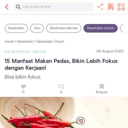
Baca Selanjutnya
5 Manfaat Bermain Masak-Masakan untuk Anak,
Yuk Latih Kreativitas Si Kecil!
Kesehatan
Gizi
Kesehatan Mental
Kesehatan Umum
Ob
Home >
Kesehatan >
Kesehatan Umum
09 August 2023
KESEHATAN UMUM
15 Manfaat Makan Pedas, Bikin Lebih Fokus 
dengan Kerjaan!
Bisa bikin fokus.
0
0
Simpan