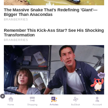
Home
Shopping
Articles
IbuSibuk
Account