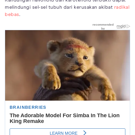
Kandungan flavonoid dan karotenoid terbukti dapat
melindungi sel-sel tubuh dari kerusakan akibat
radikal
bebas
.