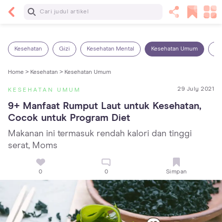
Baca Selanjutnya
14 Rekomendasi Camilan Sehat untuk Anak, Enak
dan Bergizi!
Kesehatan
Gizi
Kesehatan Mental
Kesehatan Umum
Ob
Home >
Kesehatan >
Kesehatan Umum
29 July 2021
KESEHATAN UMUM
9+ Manfaat Rumput Laut untuk Kesehatan, 
Cocok untuk Program Diet
Makanan ini termasuk rendah kalori dan tinggi
serat, Moms
0
0
Simpan