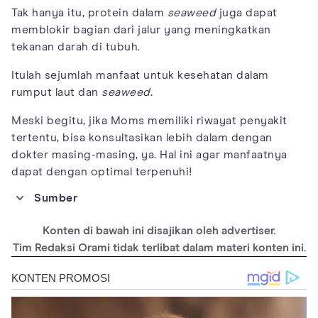
Tak hanya itu, protein dalam
seaweed
juga dapat
memblokir bagian dari jalur yang meningkatkan
tekanan darah di tubuh.
Itulah sejumlah manfaat untuk kesehatan dalam
rumput laut dan
seaweed
.
Meski begitu, jika Moms memiliki riwayat penyakit
tertentu, bisa konsultasikan lebih dalam dengan
dokter masing-masing, ya. Hal ini agar manfaatnya
dapat dengan optimal terpenuhi!
Sumber
https://www.laboratoires-biarritz.com/blog/en/where-does-
seaweed-get-its-
Konten di bawah ini disajikan oleh advertiser.
color/#:~:text=Mainly%2C%20they%20are%20the%20result,fro
Tim Redaksi Orami tidak terlibat dalam materi konten ini.
m%20the%20presence%20of%20chlorophyll.&text=Brown%20s
eaweeds%20get%20their%20color%20from%20another%20typ
e%20of%20pigment%2C%20carotenoids.
https://www.ncbi.nlm.nih.gov/pmc/articles/PMC6117670/
https://ods.od.nih.gov/factsheets/Omega3FattyAcids-