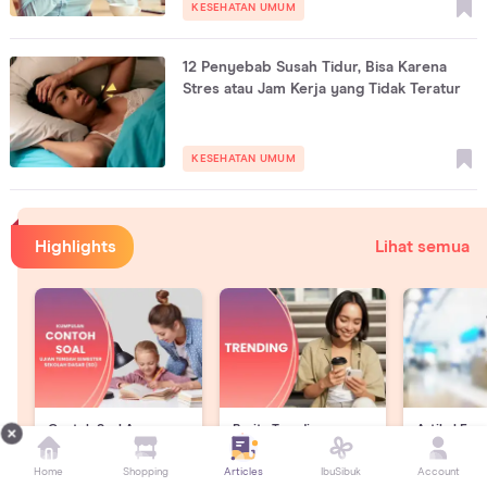
KESEHATAN UMUM
12 Penyebab Susah Tidur, Bisa Karena
Stres atau Jam Kerja yang Tidak Teratur
KESEHATAN UMUM
Highlights
Lihat semua
Contoh Soal Asesmen
Berita Trending
Artikel Exp
Sumatif Tengah
Minggu Ini
Langsung o
Semester SD
Home
Shopping
Articles
IbuSibuk
Account