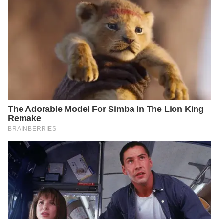
HealthProfessional/
https://my.clevelandclinic.org/health/diseases/8541-thyroid-
disease#:~:text=The%20thyroid%20controls%20your%20meta
bolism,how%20much%20energy%20to%20use.
https://www.sciencedirect.com/science/article/pii/S102194981
4000155
https://www.ncbi.nlm.nih.gov/pmc/articles/PMC5390821/
https://www.ncbi.nlm.nih.gov/pmc/articles/PMC5817179/
https://link.springer.com/article/10.1007/s10811-013-0135-z
https://www.ncbi.nlm.nih.gov/pmc/articles/PMC3116195/