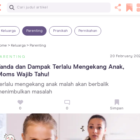
Baca Selanjutnya
Sariawan pada Anak: Penyebab, Cara Mengatasi dan
Mencegahnya
Keluarga
Parenting
Pranikah
Pernikahan
ome >
Keluarga >
Parenting
20 February 20
PARENTING
anda dan Dampak Terlalu Mengekang Anak, 
Moms Wajib Tahu!
erlalu mengekang anak malah akan berbalik
enimbulkan masalah
0
0
Simpan