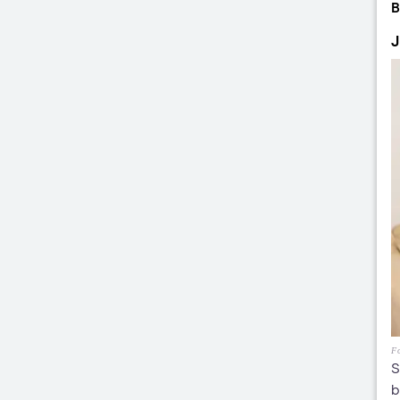
B
J
Fo
S
b