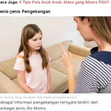
aca Juga:
4 Tipe Pola Asuh Anak, Mana yang Moms Pilih?
enis-jenis Pengekangan
to: Ilustrasi Orang Tua Marahi Anak (freepik.com/peoplecreations)
ebagai informasi pengekangan ternyata terdiri dari
erbagai jenis, lho Moms.