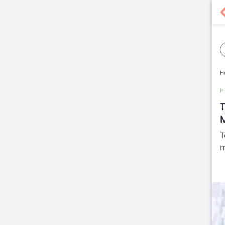
H
T
T
m