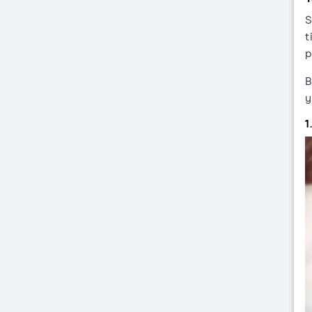
S
t
p
B
y
1