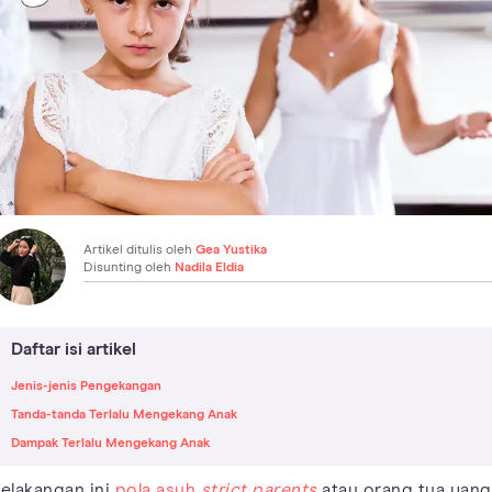
Artikel ditulis oleh
Gea Yustika
Disunting oleh
Nadila Eldia
Daftar isi artikel
Jenis-jenis Pengekangan
Tanda-tanda Terlalu Mengekang Anak
Dampak Terlalu Mengekang Anak
elakangan ini
pola asuh
strict parents
atau orang tua yang