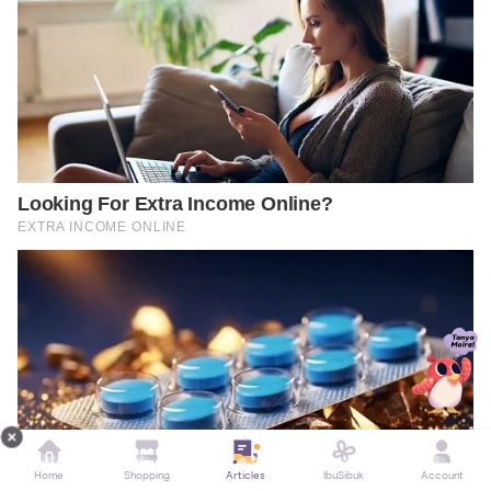
Home
Shopping
Articles
IbuSibuk
Account