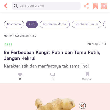
Baca Selanjutnya
14 Rekomendasi Camilan Sehat untuk Anak, Enak
dan Bergizi!
Kesehatan
Gizi
Kesehatan Mental
Kesehatan Umum
Ob
Home >
Kesehatan >
Gizi
30 May 2024
GIZI
Ini Perbedaan Kunyit Putih dan Temu Putih, 
Jangan Keliru!
Karakteristik dan manfaatnya tak sama, lho!
0
0
Simpan