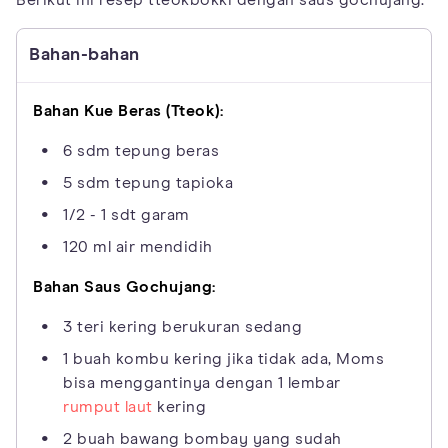
Berikut ini resep tteokbokki dengan saus gochujang.
Bahan-bahan
Bahan Kue Beras (Tteok):
6 sdm tepung beras
5 sdm tepung tapioka
1/2 - 1 sdt garam
120 ml air mendidih
Bahan Saus Gochujang:
3 teri kering berukuran sedang
1 buah kombu kering jika tidak ada, Moms
bisa menggantinya dengan 1 lembar
rumput laut
kering
2 buah bawang bombay yang sudah