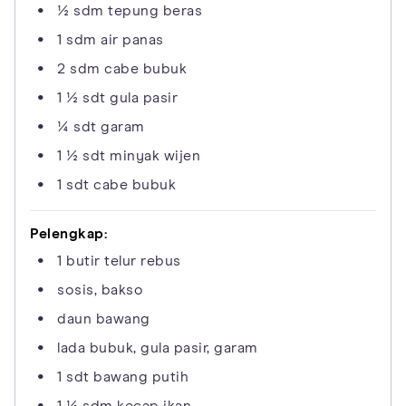
½ sdm tepung beras
1 sdm air panas
2 sdm cabe bubuk
1 ½ sdt gula pasir
¼ sdt garam
1 ½ sdt minyak wijen
1 sdt cabe bubuk
Pelengkap:
1 butir telur rebus
sosis, bakso
daun bawang
lada bubuk, gula pasir, garam
1 sdt bawang putih
1 ½ sdm kecap ikan