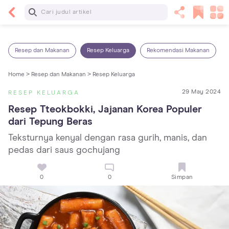
Baca Selanjutnya
Kebutuhan Cairan Anak yang Harus Dipenuhi
Sesuai Usianya
Resep dan Makanan
Resep Keluarga
Rekomendasi Makanan
Home >
Resep dan Makanan >
Resep Keluarga
29 May 2024
RESEP KELUARGA
Resep Tteokbokki, Jajanan Korea Populer 
dari Tepung Beras
Teksturnya kenyal dengan rasa gurih, manis, dan
pedas dari saus gochujang
0
0
Simpan