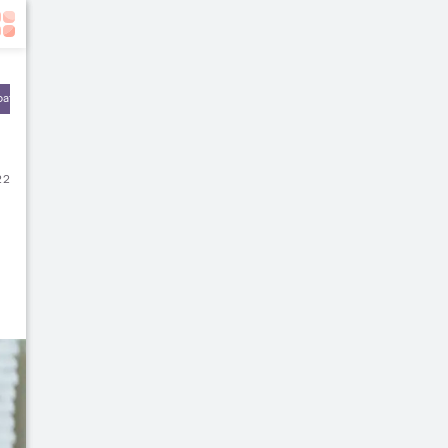
batan
Olahraga & Kebugaran
Rekomendasi Dokter
22