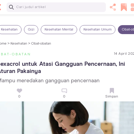
Baca Selanjutnya
5 Manfaat Bermain Masak-Masakan untuk Anak, Yuk Latih
Kreativitas Si Kecil!
Kesehatan
Gizi
Kesehatan Mental
Kesehatan Umum
Obat-o
ome >
Kesehatan >
Obat-obatan
14 April 20
OBAT-OBATAN
exacrol untuk Atasi Gangguan Pencernaan, Ini 
turan Pakainya
ampu meredakan gangguan pencernaan
0
0
Simpan