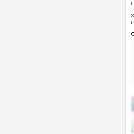
L
S
i
C