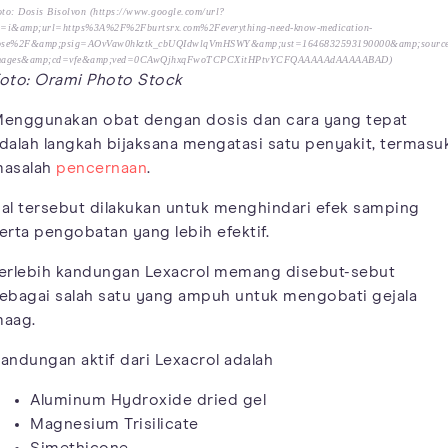
to: Dosis Bisolvon (https://www.google.com/url?
a=i&amp;url=https%3A%2F%2Fburtsrx.com%2Feverything-need-know-medication-
ose%2F&amp;psig=AOvVaw0hkztk_cbUQIdwlqVmHSWY&amp;ust=1646832593190000&amp;sourc
mages&amp;cd=vfe&amp;ved=0CAwQjhxqFwoTCPCXitHPtvYCFQAAAAAdAAAAABAD)
oto: Orami Photo Stock
enggunakan obat dengan dosis dan cara yang tepat
dalah langkah bijaksana mengatasi satu penyakit, termasu
asalah
pencernaan
.
al tersebut dilakukan untuk menghindari efek samping
erta pengobatan yang lebih efektif.
erlebih kandungan Lexacrol memang disebut-sebut
ebagai salah satu yang ampuh untuk mengobati gejala
aag.
andungan aktif dari Lexacrol adalah
Aluminum Hydroxide dried gel
Magnesium Trisilicate