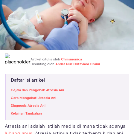
Artikel ditulis oleh
Chrismonica
Disunting oleh
Andra Nur Oktaviani Orami
Daftar isi artikel
Gejala dan Penyebab Atresia Ani
Cara Mengobati Atresia Ani
Diagnosis Atresia Ani
Kelainan Tambahan
Atresia ani adalah istilah medis di mana tidak adanya
lubang anus
. Atresia artinya tidak terbentuk dan ani