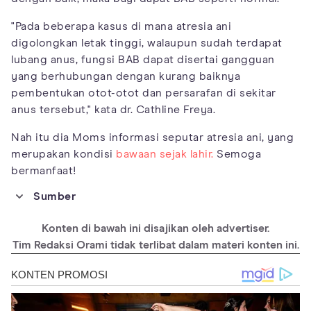
"Pada beberapa kasus di mana atresia ani
digolongkan letak tinggi, walaupun sudah terdapat
lubang anus, fungsi BAB dapat disertai gangguan
yang berhubungan dengan kurang baiknya
pembentukan otot-otot dan persarafan di sekitar
anus tersebut," kata dr. Cathline Freya.
Nah itu dia Moms informasi seputar atresia ani, yang
merupakan kondisi
bawaan sejak lahir.
Semoga
bermanfaat!
Sumber
https://www.healthline.com/health/imperforate-
Konten di bawah ini disajikan oleh advertiser.
anus#symptoms
Tim Redaksi Orami tidak terlibat dalam materi konten ini.
https://www.ncbi.nlm.nih.gov/books/NBK549784
/
https://www.hopkinsmedicine.org/health/condit