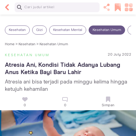
Baca Selanjutnya
13 Rekomendasi RSGM dan Klinik Gigi di Jakarta
yang Terbaik dan Terpercaya
Kesehatan
Gizi
Kesehatan Mental
Kesehatan Umum
Ob
Home >
Kesehatan >
Kesehatan Umum
20 July 2022
KESEHATAN UMUM
Atresia Ani, Kondisi Tidak Adanya Lubang 
Anus Ketika Bayi Baru Lahir
Atresia ani bisa terjadi pada minggu kelima hingga
ketujuh kehamilan
0
0
Simpan