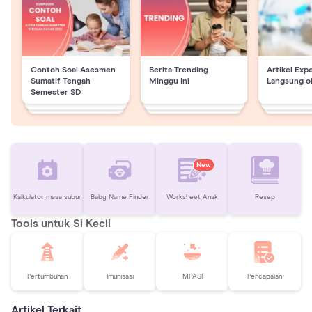
Contoh Soal Asesmen
Berita Trending
Artikel Exp
Sumatif Tengah
Minggu Ini
Langsung o
Semester SD
New
Kalkulator masa subur
Baby Name Finder
Worksheet Anak
Resep
Tools untuk Si Kecil
Pertumbuhan
Imunisasi
MPASI
Pencapaian
Artikel Terkait