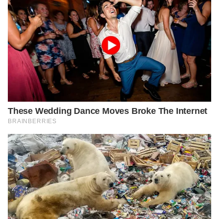
ions-and-diseases/imperforate-anus
https://medlineplus.gov/ency/article/001147.htm
#:~:text=Imperforate%20anus%20is%20a%20de
fect,present%20from%20birth%20(congenital).