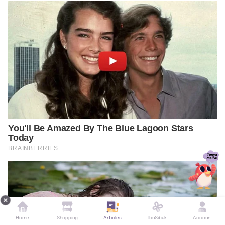
Home
Shopping
Articles
IbuSibuk
Account