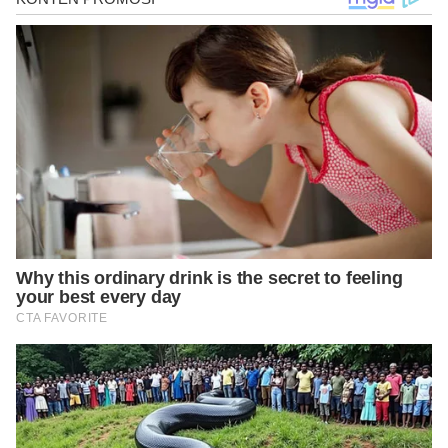
benefits/
https://www.ncbi.nlm.nih.gov/pmc/articles/PMC3315253/
https://www.cdc.gov/physicalactivity/basics/pa-
health/index.htm
https://www.ncbi.nlm.nih.gov/pmc/articles/PMC2992225/