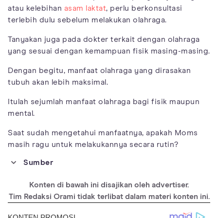
atau kelebihan
asam laktat
, perlu berkonsultasi
terlebih dulu sebelum melakukan olahraga.
Tanyakan juga pada dokter terkait dengan olahraga
yang sesuai dengan kemampuan fisik masing-masing.
Dengan begitu, manfaat olahraga yang dirasakan
tubuh akan lebih maksimal.
Itulah sejumlah manfaat olahraga bagi fisik maupun
mental.
Saat sudah mengetahui manfaatnya, apakah Moms
masih ragu untuk melakukannya secara rutin?
Sumber
https://www.betterhealth.vic.gov.au/health/healthyliving/physic
al-activity-its-important
Konten di bawah ini disajikan oleh advertiser.
https://www.activenorfolk.org/2021/05/mental-benefits-of-
Tim Redaksi Orami tidak terlibat dalam materi konten ini.
sport/
https://www.nhs.uk/live-well/exercise/exercise-health-