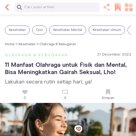
Baca Selanjutnya
14 Rekomendasi Camilan Sehat untuk Anak, Enak
dan Bergizi!
Kesehatan
Gizi
Kesehatan Mental
Kesehatan Umum
Ob
Home >
Kesehatan >
Olahraga & Kebugaran
21 December 2022
OLAHRAGA & KEBUGARAN
11 Manfaat Olahraga untuk Fisik dan Mental, 
Bisa Meningkatkan Gairah Seksual, Lho!
Lakukan secara rutin setiap hari, ya!
0
0
Simpan