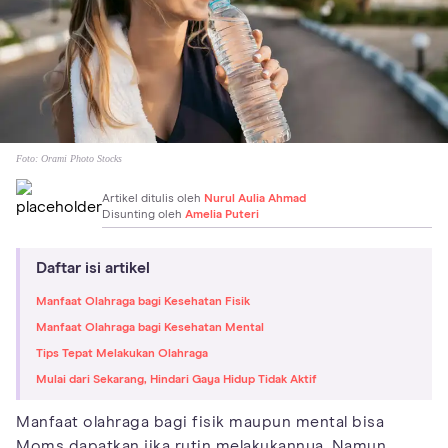
Foto:
Orami Photo Stocks
Artikel ditulis oleh
Nurul Aulia Ahmad
Disunting oleh
Amelia Puteri
Daftar isi artikel
Manfaat Olahraga bagi Kesehatan Fisik
Manfaat Olahraga bagi Kesehatan Mental
Tips Tepat Melakukan Olahraga
Mulai dari Sekarang, Hindari Gaya Hidup Tidak Aktif
Manfaat olahraga bagi fisik maupun mental bisa
Moms dapatkan jika rutin melakukannya. Namun