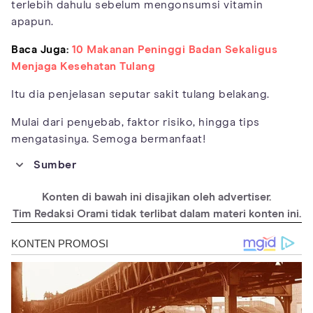
terlebih dahulu sebelum mengonsumsi vitamin
apapun.
Baca Juga:
10 Makanan Peninggi Badan Sekaligus
Menjaga Kesehatan Tulang
Itu dia penjelasan seputar sakit tulang belakang.
Mulai dari penyebab, faktor risiko, hingga tips
mengatasinya. Semoga bermanfaat!
Sumber
https://intermountainhealthcare.org/services/pain-
management/conditions/back-and-spine-pain/spinal-pain/
Konten di bawah ini disajikan oleh advertiser.
https://www.mayoclinic.org/diseases-conditions/back-
Tim Redaksi Orami tidak terlibat dalam materi konten ini.
pain/symptoms-causes/syc-20369906
https://www.medicalnewstoday.com/articles/172943
https://www.hopkinsmedicine.org/health/conditions-and-
diseases/back-pain/7-ways-to-treat-chronic-back-pain-without-
surgery
https://www.aans.org/en/Patients/Neurosurgical-Conditions-
and-Treatments/Spinal-