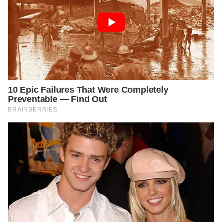
Pain#:~:text=Spinal%20Pain%20%7C%20American%20Associati
on%20of%20Neurological%20Surgeons&text=Spinal%20pain%2
0in%20the%20lumbar,causes%20of%20low%20back%20pain.
https://www.spine-health.com/conditions/lower-back-
pain/lower-back-pain-symptoms-diagnosis-and-treatment
https://www.ncbi.nlm.nih.gov/pmc/articles/PMC5395891/
https://www.ncbi.nlm.nih.gov/pmc/articles/PMC5081254/