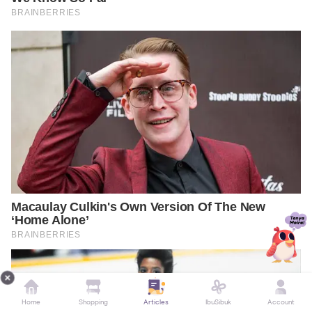
Home
Shopping
Articles
IbuSibuk
Account