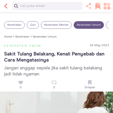
Baca Selanjutnya
Kebutuhan Cairan Anak yang Harus Dipenuhi
Sesuai Usianya
Kesehatan
Gizi
Kesehatan Mental
Kesehatan Umum
Ob
Home >
Kesehatan >
Kesehatan Umum
24 May 2023
KESEHATAN UMUM
Sakit Tulang Belakang, Kenali Penyebab dan 
Cara Mengatasinya
Jangan anggap sepele jika sakit tulang belakang
jadi tidak nyaman
0
0
Simpan