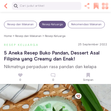
Baca Selanjutnya
Sariawan pada Anak: Penyebab, Cara Mengatasi
dan Mencegahnya
Resep dan Makanan
Resep Keluarga
Rekomendasi Makanan
Home >
Resep dan Makanan >
Resep Keluarga
25 September 2022
RESEP KELUARGA
5 Aneka Resep Buko Pandan, Dessert Asal 
Filipina yang Creamy dan Enak!
Nikmatnya perpaduan rasa pandan dan kelapa
0
0
Simpan