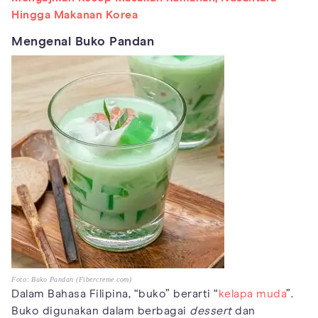
Hingga Makanan Korea
Mengenal Buko Pandan
Foto: Buko Pandan (Fibercreme.com)
Dalam Bahasa Filipina, “buko” berarti “
kelapa muda
”.
Buko digunakan dalam berbagai
dessert
dan