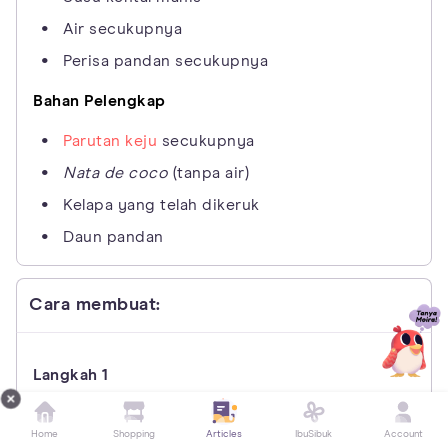
Air secukupnya
Perisa pandan secukupnya
Bahan Pelengkap
Parutan keju
secukupnya
Nata de coco
(tanpa air)
Kelapa yang telah dikeruk
Daun pandan
Cara membuat:
Siapkan semua bahan. Siapkan juga panci untuk
memasak agar-agar hijau dan jeli kelapa.
Home
Shopping
Articles
IbuSibuk
Account