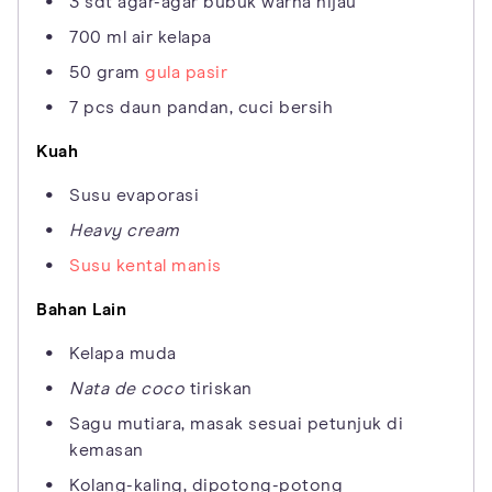
3 sdt agar-agar bubuk warna hijau
700 ml air kelapa
50 gram
gula pasir
7 pcs daun pandan, cuci bersih
Kuah
Susu evaporasi
Heavy cream
Susu kental manis
Bahan Lain
Kelapa muda
Nata de coco
tiriskan
Sagu mutiara, masak sesuai petunjuk di
kemasan
Kolang-kaling, dipotong-potong