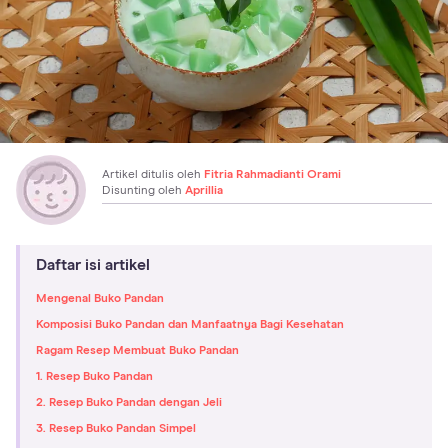
Artikel ditulis oleh
Fitria Rahmadianti Orami
Disunting oleh
Aprillia
Daftar isi artikel
Mengenal Buko Pandan
Komposisi Buko Pandan dan Manfaatnya Bagi Kesehatan
Ragam Resep Membuat Buko Pandan
1. Resep Buko Pandan
2. Resep Buko Pandan dengan Jeli
3. Resep Buko Pandan Simpel