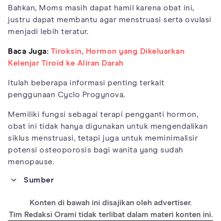
Bahkan, Moms masih dapat hamil karena obat ini,
justru dapat membantu agar menstruasi serta ovulasi
menjadi lebih teratur.
Baca Juga:
Tiroksin, Hormon yang Dikeluarkan
Kelenjar Tiroid ke Aliran Darah
Itulah beberapa informasi penting terkait
penggunaan Cyclo Progynova.
Memiliki fungsi sebagai terapi pengganti hormon,
obat ini tidak hanya digunakan untuk mengendalikan
siklus menstruasi, tetapi juga untuk meminimalisir
potensi osteoporosis bagi wanita yang sudah
menopause.
Sumber
https://pillintrip.com/medicine/cyclo-progynova#desc_10
Konten di bawah ini disajikan oleh advertiser.
https://www.netdoctor.co.uk/medicines/a6492/cyclo-
progynova-estradiol-norgestrel/
Tim Redaksi Orami tidak terlibat dalam materi konten ini.