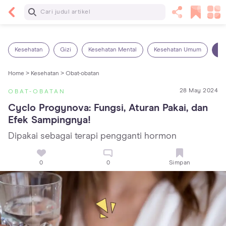
Baca Selanjutnya
5 Manfaat Bermain Masak-Masakan untuk Anak,
Yuk Latih Kreativitas Si Kecil!
Kesehatan
Gizi
Kesehatan Mental
Kesehatan Umum
Ob
Home >
Kesehatan >
Obat-obatan
28 May 2024
OBAT-OBATAN
Cyclo Progynova: Fungsi, Aturan Pakai, dan 
Efek Sampingnya!
Dipakai sebagai terapi pengganti hormon
0
0
Simpan