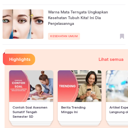
Warna Mata Ternyata Ungkapkan
Kesehatan Tubuh Kita! Ini Dia
Penjelasannya
KESEHATAN UMUM
Highlights
Lihat semua
Contoh Soal Asesmen
Berita Trending
Artikel Exp
Sumatif Tengah
Minggu Ini
Langsung o
Semester SD