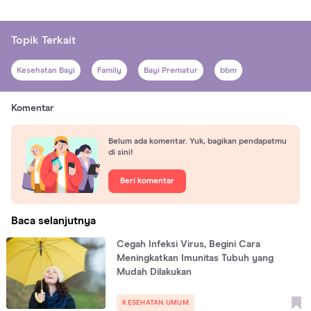
Topik Terkait
Kesehatan Bayi
Family
Bayi Prematur
bbm
Komentar
Belum ada komentar. Yuk, bagikan pendapatmu
di sini!
Beri komentar
Baca selanjutnya
Cegah Infeksi Virus, Begini Cara
Meningkatkan Imunitas Tubuh yang
Mudah Dilakukan
KESEHATAN UMUM