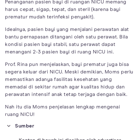
Penanganan pasien bayi di ruangan NICU memang
harus cepat, sigap, tepat, dan steril (karena bayi
prematur mudah terinfeksi penyakit).
Idealnya, pasien bayi yang menjalani perawatan alat
bantu pernapasan ditangani oleh satu perawat. Bila
kondisi pasien bayi stabil, satu perawat dapat
menangani 2-3 pasien bayi di ruang NICU ini.
Prof. Rina pun menjelaskan, bayi prematur juga bisa
segera keluar dari NICU. Meski demikian, Moms perlu
memastikan adanya fasilitas kesehatan yang
memadai di sekitar rumah agar kualitas hidup dan
perawatan intensif anak tetap terjaga dengan baik.
Nah itu dia Moms penjelasan lengkap mengenai
ruang NICU!
Sumber
https://www.mayoclinic.org/diseases-conditions/premature-
birth/symptoms-causes/syc-20376730