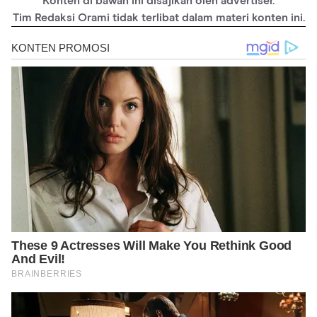
Konten di bawah ini disajikan oleh advertiser.
https://www.stanfordchildrens.org/en/topic/default?
Tim Redaksi Orami tidak terlibat dalam materi konten ini.
id=prematurity-90-P02401