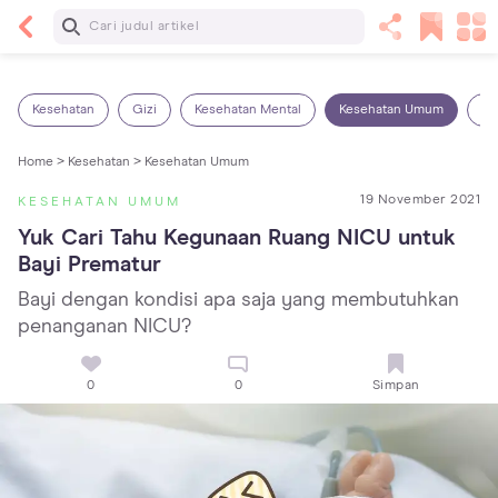
Baca Selanjutnya
Panas Dalam pada Anak: Gejala, Penyebab dan
Cara Mengatasinya!
Kesehatan
Gizi
Kesehatan Mental
Kesehatan Umum
Ob
Home >
Kesehatan >
Kesehatan Umum
19 November 2021
KESEHATAN UMUM
Yuk Cari Tahu Kegunaan Ruang NICU untuk 
Bayi Prematur
Bayi dengan kondisi apa saja yang membutuhkan
penanganan NICU?
0
0
Simpan