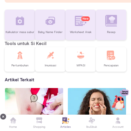
New
Kalkulator masa subur
Baby Name Finder
Worksheet Anak
Resep
Tools untuk Si Kecil
Pertumbuhan
Imunisasi
MPASI
Pencapaian
Artikel Terkait
Home
Shopping
Articles
IbuSibuk
Account