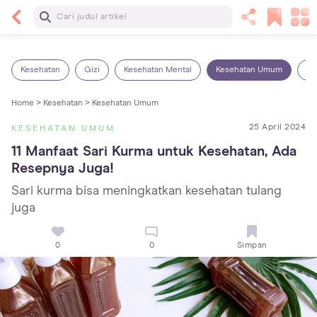
Baca Selanjutnya
Kebutuhan Cairan Anak yang Harus Dipenuhi
Sesuai Usianya
Kesehatan
Gizi
Kesehatan Mental
Kesehatan Umum
Ob
Home >
Kesehatan >
Kesehatan Umum
25 April 2024
KESEHATAN UMUM
11 Manfaat Sari Kurma untuk Kesehatan, Ada 
Resepnya Juga!
Sari kurma bisa meningkatkan kesehatan tulang
juga
0
0
Simpan