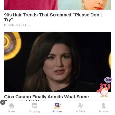
Home
Shopping
Articles
IbuSibuk
Account