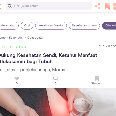
Baca Selanjutnya
Sariawan pada Anak: Penyebab, Cara Mengatasi dan
Mencegahnya
Kesehatan
Gizi
Kesehatan Mental
Kesehatan Umum
Obat-o
ome >
Kesehatan >
Obat-obatan
01 April 20
OBAT-OBATAN
ukung Kesehatan Sendi, Ketahui Manfaat 
Glukosamin bagi Tubuh
uk, simak penjelasannya, Moms!
0
0
Simpan