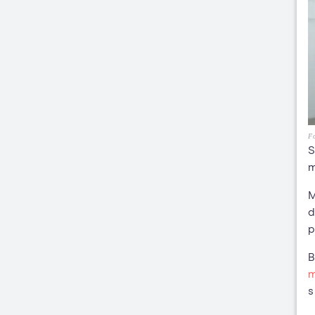
Fo
S
m
M
d
p
B
m
s