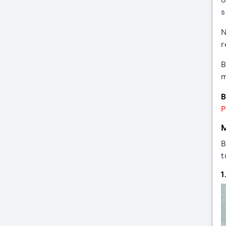
s
N
r
B
m
B
P
M
B
t
1