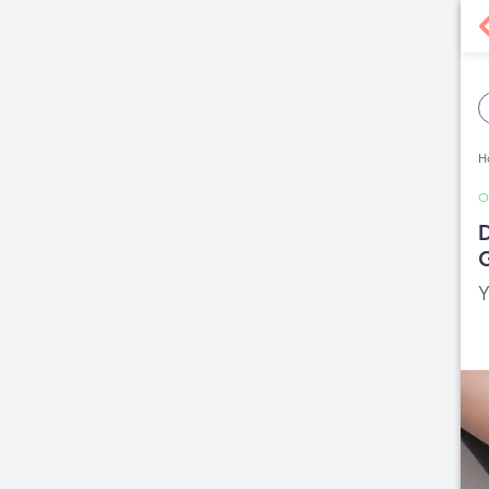
H
D
Y