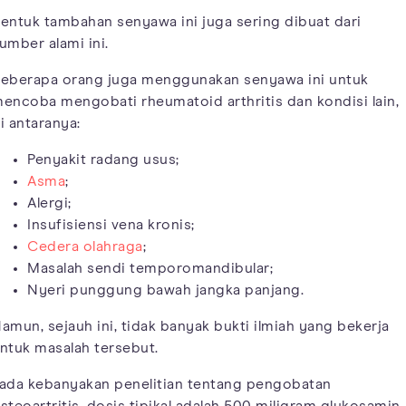
entuk tambahan senyawa ini juga sering dibuat dari
umber alami ini.
eberapa orang juga menggunakan senyawa ini untuk
encoba mengobati rheumatoid arthritis dan kondisi lain,
i antaranya:
Penyakit radang usus;
Asma
;
Alergi;
Insufisiensi vena kronis;
Cedera olahraga
;
Masalah sendi temporomandibular;
Nyeri punggung bawah jangka panjang.
amun, sejauh ini, tidak banyak bukti ilmiah yang bekerja
ntuk masalah tersebut.
ada kebanyakan penelitian tentang pengobatan
steoartritis, dosis tipikal adalah 500 miligram glukosamin