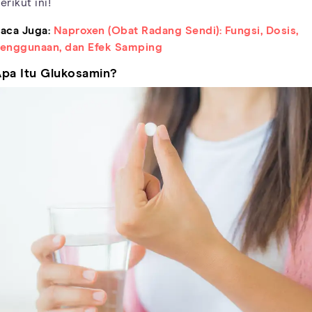
erikut ini!
aca Juga:
Naproxen (Obat Radang Sendi): Fungsi, Dosis,
enggunaan, dan Efek Samping
pa Itu Glukosamin?