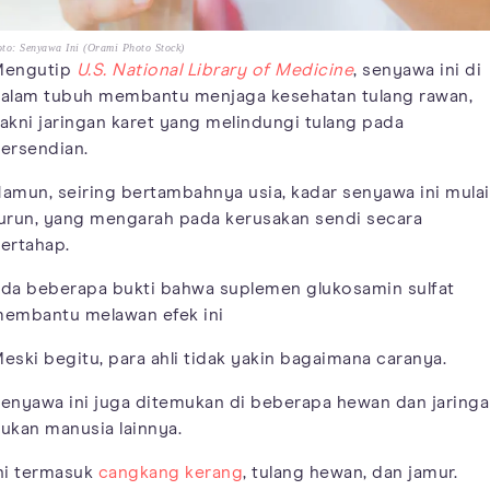
to: Senyawa Ini (Orami Photo Stock)
engutip
U.S. National Library of Medicine
, senyawa ini di
alam tubuh membantu menjaga kesehatan tulang rawan,
akni jaringan karet yang melindungi tulang pada
ersendian.
amun, seiring bertambahnya usia, kadar senyawa ini mulai
urun, yang mengarah pada kerusakan sendi secara
ertahap.
da beberapa bukti bahwa suplemen glukosamin sulfat
embantu melawan efek ini
eski begitu, para ahli tidak yakin bagaimana caranya.
enyawa ini juga ditemukan di beberapa hewan dan jaring
ukan manusia lainnya.
ni termasuk
cangkang kerang
, tulang hewan, dan jamur.