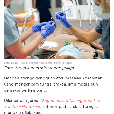
Foto: Donor Trakea (Sumber: freepik.com/kireyonok-yuliya)
Foto: freepik.com/kireyonok-yuliya
Dengan adanya gangguan atau masalah kesehatan
yang mengancam fungsi trakea, ilmu medis pun
semakin berkembang.
Dilansir dari jurnal
Diagnosis and Management of
Tracheal Neoplasms
, donor pada trakea ternyata
mungkin dilakukan.