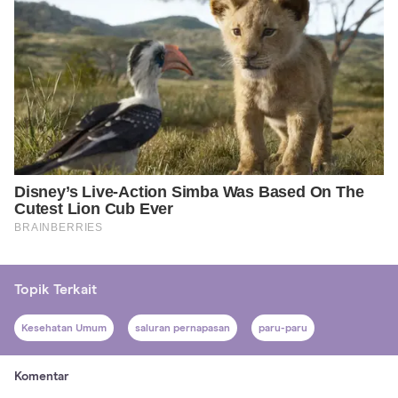
Topik Terkait
Kesehatan Umum
saluran pernapasan
paru-paru
Komentar