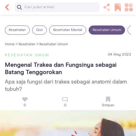
Baca Selanjutnya
Kebutuhan Cairan Anak yang Harus Dipenuhi
Sesuai Usianya
Kesehatan
Gizi
Kesehatan Mental
Kesehatan Umum
Ob
Home >
Kesehatan >
Kesehatan Umum
04 May 2022
KESEHATAN UMUM
Mengenal Trakea dan Fungsinya sebagai 
Batang Tenggorokan
Apa saja fungsi dari trakea sebagai anatomi dalam
tubuh?
0
0
Simpan