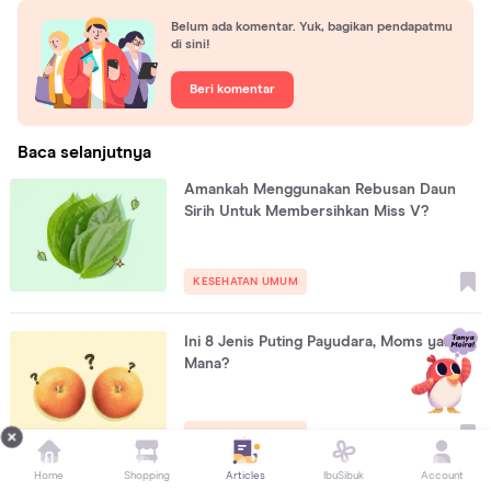
Belum ada komentar. Yuk, bagikan pendapatmu
di sini!
Beri komentar
Baca selanjutnya
Amankah Menggunakan Rebusan Daun
Sirih Untuk Membersihkan Miss V?
KESEHATAN UMUM
Ini 8 Jenis Puting Payudara, Moms yang
Mana?
KESEHATAN UMUM
Home
Shopping
Articles
IbuSibuk
Account