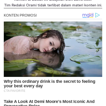
https://www.sciencedirect.com/topics/medicine-and-
dentistry/trachea
Tim Redaksi Orami tidak terlibat dalam materi konten ini.