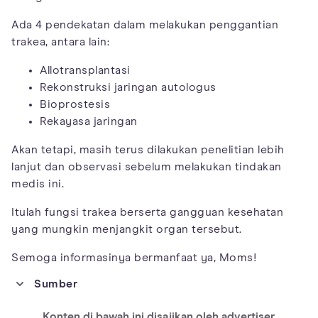
Ada 4 pendekatan dalam melakukan penggantian
trakea, antara lain:
Allotransplantasi
Rekonstruksi jaringan autologus
Bioprostesis
Rekayasa jaringan
Akan tetapi, masih terus dilakukan penelitian lebih
lanjut dan observasi sebelum melakukan tindakan
medis ini.
Itulah fungsi trakea berserta gangguan kesehatan
yang mungkin menjangkit organ tersebut.
Semoga informasinya bermanfaat ya, Moms!
Sumber
https://www.ncbi.nlm.nih.gov/pmc/articles/PMC5900092/
Konten di bawah ini disajikan oleh advertiser.