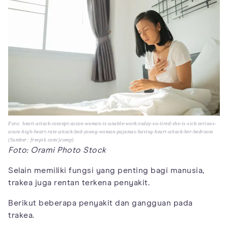
Foto: heart-attack-concept-asian-woman-is-unable-work-today-so-tired-she-is-sick-serious-
acute-high-heart-rate-attack-bed-young-woman-pajamas-having-heart-attack-her-bedroom
(Sumber: freepik.com/jcomp)
Foto: Orami Photo Stock
Selain memiliki fungsi yang penting bagi manusia,
trakea juga rentan terkena penyakit.
Berikut beberapa penyakit dan gangguan pada
trakea.